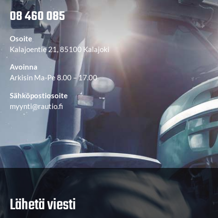
08 460 085
Osoite
Kalajoentie 21, 85100 Kalajoki
Avoinna
Arkisin Ma-Pe 8.00 – 17.00
Sähköpostiosoite
myynti@rautio.fi
Lähetä viesti