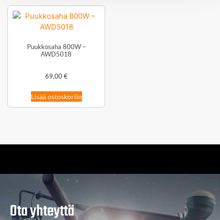
Puukkosaha 800W –
AWD5018
69,00
€
Lisää ostoskoriin
Ota yhteyttä