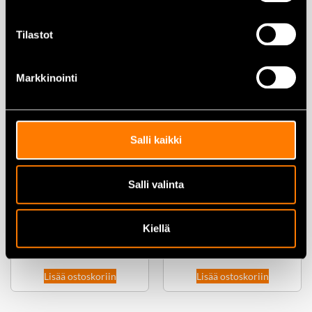
Lisää ostoskoriin
Lisää ostoskoriin
Tilastot
Markkinointi
Milwaukee M18 FSZ-0
Puukkosaha runko
Salli kaikki
399,00
€
189,00
€
Salli valinta
Milwaukee M18 FSZ-0X
puukkosaha runko
Kiellä
505,00
€
339,00
€
Lisää ostoskoriin
Lisää ostoskoriin