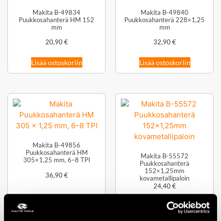
Makita B-49834
Makita B-49840
Puukkosahanterä HM 152
Puukkosahanterä 228×1,25
mm
mm
20,90
€
32,90
€
Lisää ostoskoriin
Lisää ostoskoriin
Makita B-49856
Puukkosahanterä HM
Makita B-55572
305×1,25 mm, 6–8 TPI
Puukkosahanterä
152×1,25mm
36,90
€
kovametallipaloin
24,40
€
Lisää ostoskoriin
Lisää ostoskoriin