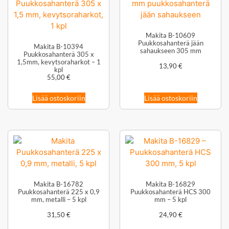
Makita B-10609
Puukkosahanterä jään
Makita B-10394
sahaukseen 305 mm
Puukkosahanterä 305 x
1,5mm, kevytsoraharkot – 1
13,90
€
kpl
55,00
€
Lisää ostoskoriin
Lisää ostoskoriin
Makita B-16782
Makita B-16829
Puukkosahanterä 225 x 0,9
Puukkosahanterä HCS 300
mm, metalli – 5 kpl
mm – 5 kpl
31,50
€
24,90
€