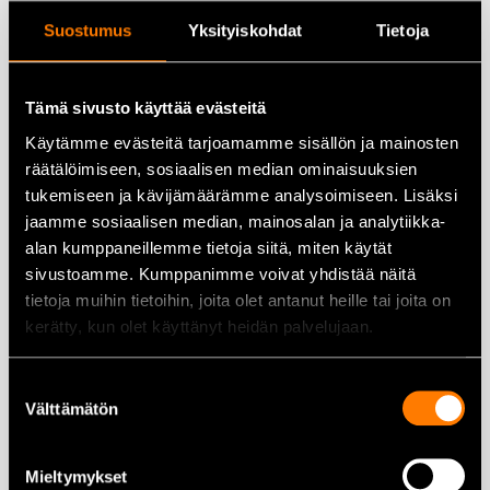
Suostumus
Yksityiskohdat
Tietoja
Tämä sivusto käyttää evästeitä
Makita DJR183Z Puukkosaha
Makita DJR187Z Puukkosaha
Käytämme evästeitä tarjoamamme sisällön ja mainosten
18V (runko)
18V (runko)
räätälöimiseen, sosiaalisen median ominaisuuksien
122,00
€
115,00
€
285,00
€
199,00
€
tukemiseen ja kävijämäärämme analysoimiseen. Lisäksi
jaamme sosiaalisen median, mainosalan ja analytiikka-
Lisää ostoskoriin
Lisää ostoskoriin
alan kumppaneillemme tietoja siitä, miten käytät
sivustoamme. Kumppanimme voivat yhdistää näitä
tietoja muihin tietoihin, joita olet antanut heille tai joita on
kerätty, kun olet käyttänyt heidän palvelujaan.
Suostumuksen
Makita DJR188Z Puukkosaha
Makita DJR189Z Puukkosaha
Välttämätön
valinta
18V (runko)
18V runko
255,00
€
219,00
€
239,00
€
219,00
€
Mieltymykset