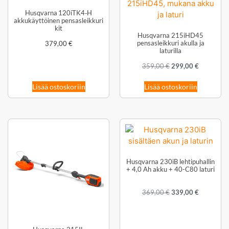
Husqvarna 120iTK4‑H
akkukäyttöinen pensasleikkuri
kit
Husqvarna 215iHD45
pensasleikkuri akulla ja
379,00
€
laturilla
359,00
€
299,00
€
Lisää ostoskoriin
Lisää ostoskoriin
Husqvarna 230iB lehtipuhallin
+ 4,0 Ah akku + 40-C80 laturi
369,00
€
339,00
€