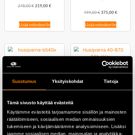
248,00
€
219,00
€
499,00
€
375,00
€
Lisää ostoskoriin
Lisää ostoskoriin
Husqvarna 40-B540X
36V/15,0Ah BLi-X -akku
Husqvarna 40-B70 2Ah akku
749,00
€
629,00
€
Suostumus
Yksityiskohdat
Tietoja
113,00
€
105,00
€
Lisää ostoskoriin
Lisää ostoskoriin
Tämä sivusto käyttää evästeitä
Käytämme evästeitä tarjoamamme sisällön ja mainosten
räätälöimiseen, sosiaalisen median ominaisuuksien
tukemiseen ja kävijämäärämme analysoimiseen. Lisäksi
jaamme sosiaalisen median, mainosalan ja analytiikka-