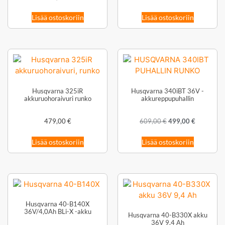
Lisää ostoskoriin
Lisää ostoskoriin
Husqvarna 325iR
Husqvarna 340iBT 36V -
akkuruohoraivuri runko
akkureppupuhallin
479,00
€
609,00
€
499,00
€
Lisää ostoskoriin
Lisää ostoskoriin
Husqvarna 40-B140X
36V/4,0Ah BLi-X -akku
Husqvarna 40-B330X akku
36V 9,4 Ah