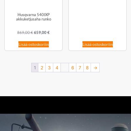
Husqvarna 540IXP
akkuketjusaha runko
869,00
€
659,00
€
Lisää ostoskoriin
Lisää ostoskoriin
1
2
3
4
…
6
7
8
→