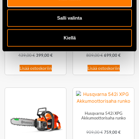
Salli valinta
Husqvarna 530iB
Husqvarna 535iFR –
Kiellä
Akkulehtipuhallin runko
akkukäyttöinen ruohoraivuri /
pensasraivuri runko
439,00
€
399,00
€
809,00
€
699,00
€
Lisää ostoskoriin
Lisää ostoskoriin
Husqvarna 542i XPG
Akkumoottorisaha runko
909,00
€
759,00
€