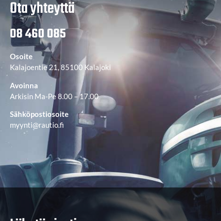
Ota yhteyttä
08 460 085
Osoite
Kalajoentie 21, 85100 Kalajoki
Avoinna
Arkisin Ma-Pe 8.00 – 17.00
Sähköpostiosoite
myynti@rautio.fi