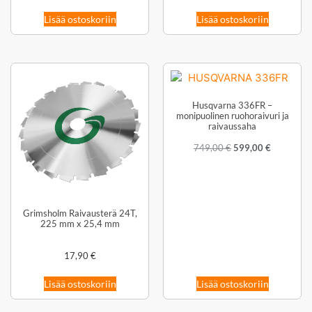
Lisää ostoskoriin
Lisää ostoskoriin
Husqvarna 336FR –
monipuolinen ruohoraivuri ja
raivaussaha
749,00
€
599,00
€
Grimsholm Raivausterä 24T,
225 mm x 25,4 mm
17,90
€
Lisää ostoskoriin
Lisää ostoskoriin