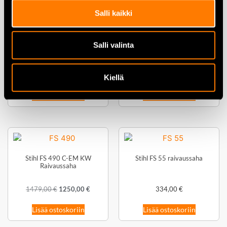
Salli kaikki
Stihl FS 411 C-EM
Raivaussaha
Stihl FS 460 C-EM K –
Salli valinta
Tehokas raivaussaha vaativiin
1295,00
€
1099,00
€
töihin
1375,00
€
1099,00
€
Kiellä
Lisää ostoskoriin
Lisää ostoskoriin
Stihl FS 490 C-EM KW
Stihl FS 55 raivaussaha
Raivaussaha
1479,00
€
1250,00
€
334,00
€
Lisää ostoskoriin
Lisää ostoskoriin