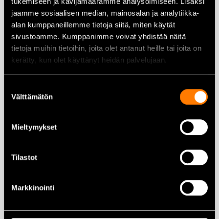
tukemiseen ja kävijämäärämme analysoimiseen. Lisäksi
399,00
€
349,00
€
499,00
€
399,00
€
jaamme sosiaalisen median, mainosalan ja analytiikka-
alan kumppaneillemme tietoja siitä, miten käytät
Lisää ostoskoriin
Lisää ostoskoriin
sivustoamme. Kumppanimme voivat yhdistää näitä
tietoja muihin tietoihin, joita olet antanut heille tai joita on
kerätty, kun olet käyttänyt heidän palvelujaan.
Suostumuksen
Välttämätön
Stihl CF3 Pro siima 2,7mm
valinta
26m
Mieltymykset
32,90
€
Stihl FS 131 Teräsetillä –
Tehokas ja monipuolinen
raivaussaha maisemanhoitoon
Tilastot
785,00
€
659,00
€
Lisää ostoskoriin
Lisää ostoskoriin
Markkinointi