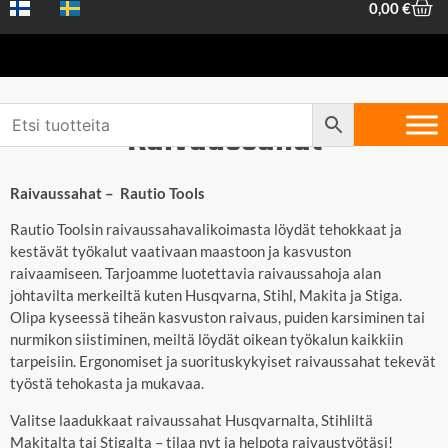
0,00
€
Raivaussahat
Raivaussahat – Rautio Tools
Rautio Toolsin raivaussahavalikoimasta löydät tehokkaat ja
kestävät työkalut vaativaan maastoon ja kasvuston
raivaamiseen. Tarjoamme luotettavia raivaussahoja alan
johtavilta merkeiltä kuten Husqvarna, Stihl, Makita ja Stiga.
Olipa kyseessä tiheän kasvuston raivaus, puiden karsiminen tai
nurmikon siistiminen, meiltä löydät oikean työkalun kaikkiin
tarpeisiin. Ergonomiset ja suorituskykyiset raivaussahat tekevät
työstä tehokasta ja mukavaa.
Valitse laadukkaat raivaussahat Husqvarnalta, Stihliltä
Makitalta tai Stigalta – tilaa nyt ja helpota raivaustyötäsi!