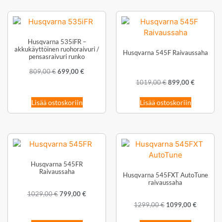
Husqvarna 535iFR –
akkukäyttöinen ruohoraivuri /
Husqvarna 545F Raivaussaha
pensasraivuri runko
809,00
€
699,00
€
1019,00
€
899,00
€
Lisää ostoskoriin
Lisää ostoskoriin
Husqvarna 545FR
Raivaussaha
Husqvarna 545FXT AutoTune
raivaussaha
1029,00
€
799,00
€
1299,00
€
1099,00
€