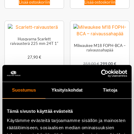
Lisää ostoskoriin
Lisää ostoskoriin
Husqvarna Scarlett
raivausterä 225 mm 24T 1″
Milwaukee M18 FOPH-BCA –
raivaussahapää
27,90
€
359,00
€
299,00
€
Lisää ostoskoriin
Lisää ostoskoriin
Suostumus
Yksityiskohdat
Tietoja
Tämä sivusto käyttää evästeitä
STIGA BC 700e B
Stiga BC 750 B raivaussaha
Käytämme evästeitä tarjoamamme sisällön ja mainosten
Akkuraivaussahasetti
räätälöimiseen, sosiaalisen median ominaisuuksien