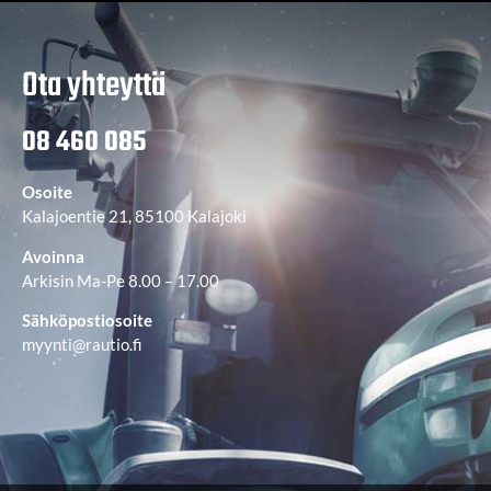
Ota yhteyttä
08 460 085
Osoite
Kalajoentie 21, 85100 Kalajoki
Avoinna
Arkisin Ma-Pe 8.00 – 17.00
Sähköpostiosoite
myynti@rautio.fi