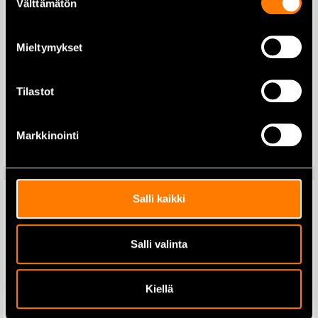
Välttämätön
valinta
Mieltymykset
Makita DFN350Z
Makita DBO180Z
Viimeistelynaulain 1,2×15-
Epäkeskohiomakone 125mm
Tilastot
35mm 18V runko
18V (runko)
359,00
€
119,00
€
416,00
€
142,00
€
Markkinointi
Lisää ostoskoriin
Lisää ostoskoriin
Salli kaikki
Makita DC40RA Laturi 40V
Makita DC18RD Laturi 2x18V
Salli valinta
15-45min
119,00
€
159,00
€
149,00
€
170,00
€
Kiellä
Lisää ostoskoriin
Lisää ostoskoriin