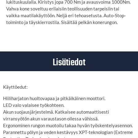
lukituskuulalla. Kiristys jopa 700 Nm ja avausvoima 1000Nm.
Vahva kone soveltuu erilaisiin teollisuuden tarpeisiin tai
vaikka maatilakäyttöön. Neljä eri tehoasetusta. Auto-Stop-
toiminto ja täyskierrostila. Sisältää pelkän konerungon.
Lisätiedot
Käyttöedut:
Hiiliharjaton huoltovapaa ja pitkäikäinen moottori.
LED valo valaisee työkohteen.
Akun suojausjärjestelmä. Katkaisee automaattisesti
virransyötön akun varaustason ollessa vähissä.
Ergonominen rungon muotoilu takaa hyvän työskentelyasennon.
Parannettu pölyn ja veden kestävyys XPT-teknologian (Extreme