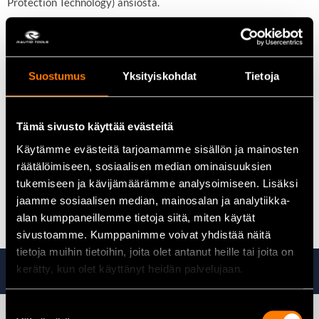
Protection Technology) ansiosta.
Tekniset tiedot:
Maks. kiristysvoima 150 / 200 / 320 / 700 Nm
Kierrosluku 0-500 / 1 200 / 1 900 / 2 200 min¹
Suostumus
Yksityiskohdat
Tietoja
Iskuluku 0 – 1 000 / 1 700 / 2 400 / 2 700 min¹
Neliökiinnitys 1/2 ”
Kapasiteetti peruspultti M10 – M24
Tämä sivusto käyttää evästeitä
Paino akulla (EPTA) 2,3 – 2,65 kg
Tuotteen mitat (P x L x K): 170 x 81 x 276 mm
Käytämme evästeitä tarjoamamme sisällön ja mainosten
Akun suojausjärjestelmä
räätälöimiseen, sosiaalisen median ominaisuuksien
Jännite 18 V
tukemiseen ja kävijämäärämme analysoimiseen. Lisäksi
Maks. avausvoima 1 000 Nm
jaamme sosiaalisen median, mainosalan ja analytiikka-
alan kumppaneillemme tietoja siitä, miten käytät
sivustoamme. Kumppanimme voivat yhdistää näitä
tietoja muihin tietoihin, joita olet antanut heille tai joita on
Tutustu myös
kerätty, kun olet käyttänyt heidän palvelujaan.
Suostumuksen