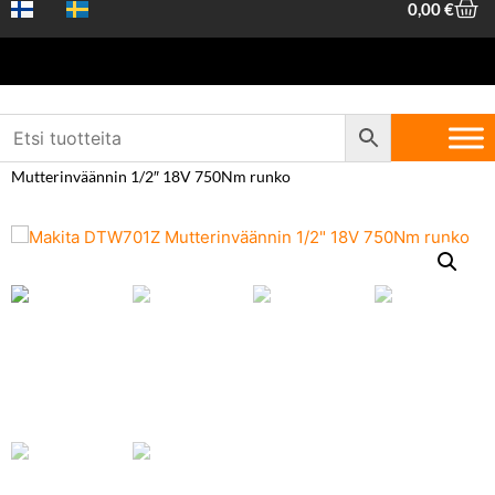
0,00
€
Etusivu
/
Koneet ja työkalut
/
Akku- ja
sähkötyökalut
/
Mutterinvääntimet
/ Makita DTW701Z
Mutterinväännin 1/2″ 18V 750Nm runko