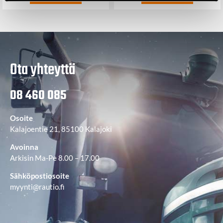
Ota yhteyttä
08 460 085
Osoite
Kalajoentie 21, 85100 Kalajoki
Avoinna
Arkisin Ma-Pe 8.00 – 17.00
Sähköpostiosoite
myynti@rautio.fi