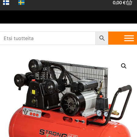
0,00
€
Etusivu
/
Koneet ja työkalut
/
Koneet ja
laitteet
/
Kompressorit
/ Kompessori 100L/550L/2,2kW/230V