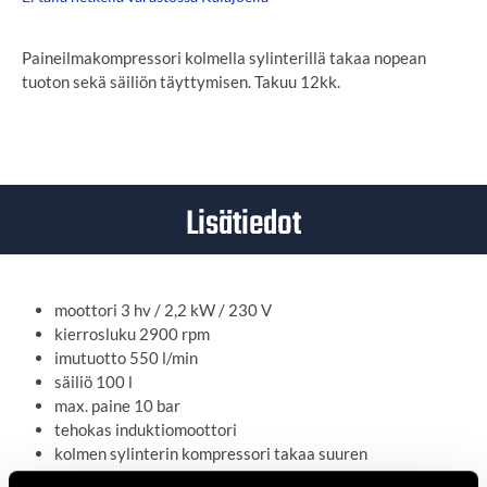
Paineilmakompressori kolmella sylinterillä takaa nopean
tuoton sekä säiliön täyttymisen. Takuu 12kk.
Lisätiedot
moottori 3 hv / 2,2 kW / 230 V
kierrosluku 2900 rpm
imutuotto 550 l/min
säiliö 100 l
max. paine 10 bar
tehokas induktiomoottori
kolmen sylinterin kompressori takaa suuren
imukapasiteetin ja säiliön nopean täytön