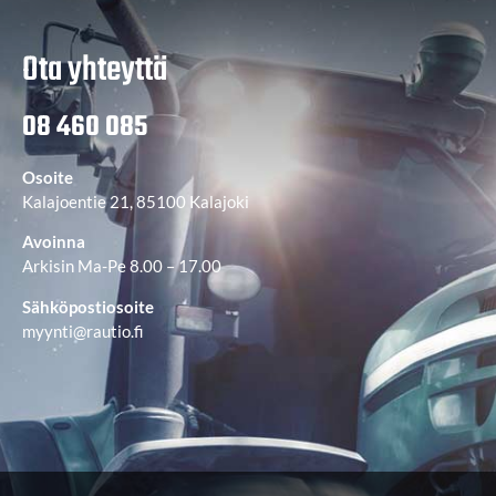
Ota yhteyttä
08 460 085
Osoite
Kalajoentie 21, 85100 Kalajoki
Avoinna
Arkisin Ma-Pe 8.00 – 17.00
Sähköpostiosoite
myynti@rautio.fi