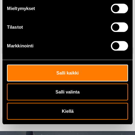
Mieltymykset
Makita DGA506Z
Kulmahiomakone 125mm 18V
99,00
€
runko
Tilastot
Lisää ostoskoriin
175,00
€
250,00
€
Lisää ostoskoriin
Markkinointi
Salli kaikki
Makita DC40RA Laturi 40V
Makita DC18SF Laturi 4x18V
30-130min
Salli valinta
119,00
€
219,00
€
149,00
€
255,00
€
Kiellä
Lisää ostoskoriin
Lisää ostoskoriin