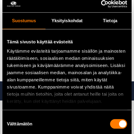
painemittari ja pikaliittimet työskentelypaineen säätelyyn
mukana pyörät, jotka helpottavat siirtelyä
tärinää estävät jalat
Suostumus
Yksityiskohdat
Tietoja
pikaliittimet mahdollistavat kahden paineilmatyökalun
samanaikaisen käytön
kiilahihnaveto
Tämä sivusto käyttää evästeitä
öljytilavuus 0,9 l
melutaso 97 dB
Käytämme evästeitä tarjoamamme sisällön ja mainosten
mitat P 1020 x L 360 x K 780 mm
räätälöimiseen, sosiaalisen median ominaisuuksien
paino 82 kg
tukemiseen ja kävijämäärämme analysoimiseen. Lisäksi
jaamme sosiaalisen median, mainosalan ja analytiikka-
alan kumppaneillemme tietoja siitä, miten käytät
sivustoamme. Kumppanimme voivat yhdistää näitä
Tutustu myös
tietoja muihin tietoihin, joita olet antanut heille tai joita on
kerätty, kun olet käyttänyt heidän palvelujaan.
Suostumuksen
Välttämätön
valinta
Koolaustutka Multiscan