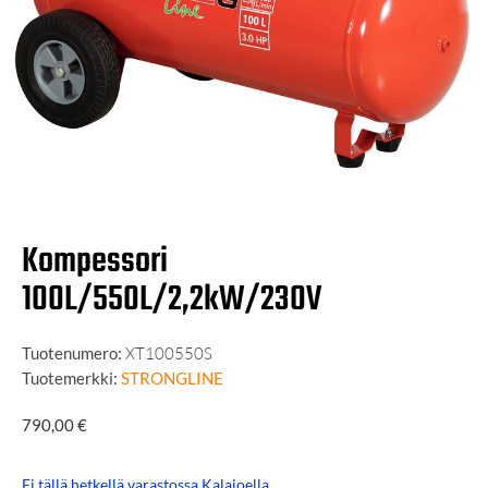
Kompessori
100L/550L/2,2kW/230V
Tuotenumero:
XT100550S
Tuotemerkki:
STRONGLINE
790,00
€
Ei tällä hetkellä varastossa Kalajoella