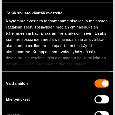
tarkka asemointi
Soveltuvuus:
Teollisuus, rakennustyömaat, huoltotyöt,
Tämä sivusto käyttää evästeitä
korjaamot, asennukset ja kunnossapito
Laatu:
Made in Japan
Käytämme evästeitä tarjoamamme sisällön ja mainosten
Sertifiointi:
DGUV-GS -hyväksytty
räätälöimiseen, sosiaalisen median ominaisuuksien
Vapaavetomekanismi:
Mahdollistaa ketjun nopean säädön
tukemiseen ja kävijämäärämme analysoimiseen. Lisäksi
ilman kuormaa
jaamme sosiaalisen median, mainosalan ja analytiikka-
alan kumppaneillemme tietoja siitä, miten käytät
Tekniset tiedot
sivustoamme. Kumppanimme voivat yhdistää näitä
Tuotetyyppi:
Ketjuviputalja
tietoja muihin tietoihin, joita olet antanut heille tai joita on
Valmistaja:
Kito
kerätty, kun olet käyttänyt heidän palvelujaan.
Malli:
LB008/3M
Nostokapasiteetti:
0,8 t / 800 kg
Nostokorkeus:
3 m
Suostumuksen
Välttämätön
Käyttövoima:
Manuaalinen vipukäyttö
valinta
Paino:
6,0 kg (3 m nostokorkeudella)
Kuormaketju:
5,6 × 15,7 mm, Grade V -nikkelöity
Mieltymykset
kuormaketju
Käsivoima nimelliskuormalla:
29 kg (284 N)
Vakiovaruste:
Ketjun vapaavetomekanismi nopeaan