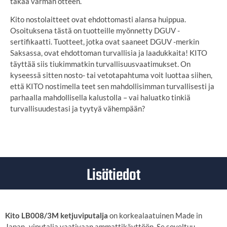
takaa varman otteen.
Kito nostolaitteet ovat ehdottomasti alansa huippua.
Osoituksena tästä on tuotteille myönnetty
DGUV
-
sertifikaatti. Tuotteet, jotka ovat saaneet
DGUV
-merkin
Saksassa, ovat ehdottoman turvallisia ja laadukkaita!
KITO
täyttää siis tiukimmatkin turvallisuusvaatimukset. On
kyseessä sitten nosto- tai vetotapahtuma voit luottaa siihen,
että
KITO
nostimella teet sen mahdollisimman turvallisesti ja
parhaalla mahdollisella kalustolla – vai haluatko tinkiä
turvallisuudestasi ja tyytyä vähempään?
Lisätiedot
Kito LB008/3M ketjuviputalja
on korkealaatuinen Made in
Japan -viputalja vaativaan ammattikäyttöön. Se soveltuu