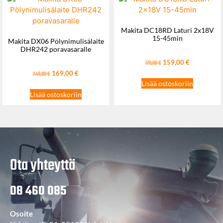
Makita DC18RD Laturi 2x18V
15-45min
Makita DX06 Pölynimulisälaite
DHR242 poravasaralle
159,00
€
170,00
€
169,00
€
249,00
€
Lisää ostoskoriin
Lisää ostoskoriin
Ota yhteyttä
08 460 085
Osoite