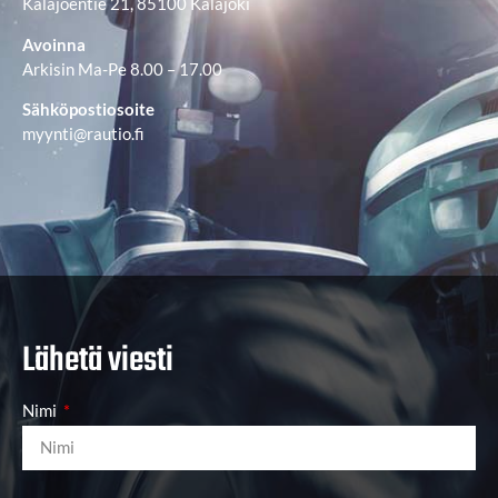
Kalajoentie 21, 85100 Kalajoki
Avoinna
Arkisin Ma-Pe 8.00 – 17.00
Sähköpostiosoite
myynti@rautio.fi
Lähetä viesti
Nimi