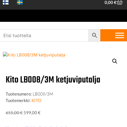
0,00
€
Etusivu
/
Koneet ja työkalut
/
Nostovälineet
/
Taljat
/ Kito LB008/3M
ketjuviputalja
Kito LB008/3M ketjuviputalja
Tuotenumero:
LB008/3M
Tuotemerkki:
KITO
655,00
€
599,00
€