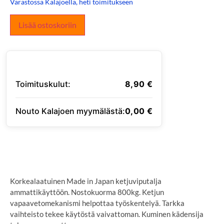
Varastossa Kalajoella, heti toimitukseen
Lisää ostoskoriin
Toimituskulut:
8,90
€
Nouto Kalajoen myymälästä:
0,00
€
SYÖTÄ TOIMITUSOSOITE
Korkealaatuinen Made in Japan ketjuviputalja
ammattikäyttöön. Nostokuorma 800kg. Ketjun
vapaavetomekanismi helpottaa työskentelyä. Tarkka
vaihteisto tekee käytöstä vaivattoman. Kuminen kädensija