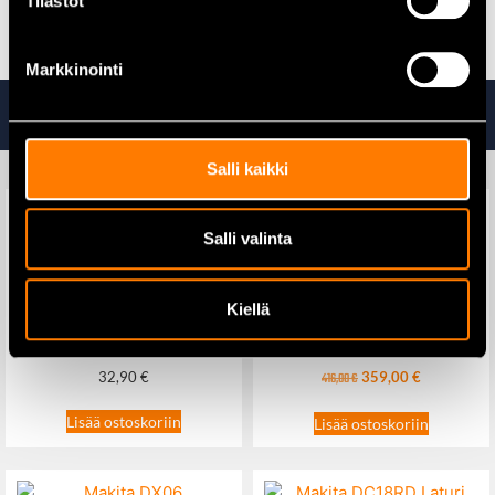
Tilastot
ketjun säätöön
Markkinointi
Tutustu myös
Salli kaikki
Salli valinta
Makita B-49840
Makita DFN350Z
Kiellä
Puukkosahanterä 228×1,25
Viimeistelynaulain 1,2×15-
mm
35mm 18V runko
32,90
€
359,00
€
416,00
€
Lisää ostoskoriin
Lisää ostoskoriin