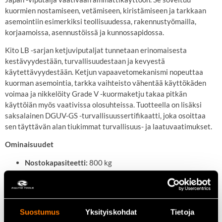
kuormien nostamiseen, vetämiseen, kiristämiseen ja tarkkaan
asemointiin esimerkiksi teollisuudessa, rakennustyömailla,
korjaamoissa, asennustöissä ja kunnossapidossa.
Kito LB -sarjan ketjuviputaljat tunnetaan erinomaisesta
kestävyydestään, turvallisuudestaan ja kevyestä
käytettävyydestään. Ketjun vapaavetomekanismi nopeuttaa
kuorman asemointia, tarkka vaihteisto vähentää käyttökäden
voimaa ja nikkelöity Grade V -kuormaketju takaa pitkän
käyttöiän myös vaativissa olosuhteissa. Tuotteella on lisäksi
saksalainen DGUV-GS -turvallisuussertifikaatti, joka osoittaa
sen täyttävän alan tiukimmat turvallisuus- ja laatuvaatimukset.
Ominaisuudet
Nostokapasiteetti:
800 kg
Nostokorkeus:
3,0 m
Käyttötapa:
Käsikäyttöinen ketjuviputalja
Rakenne:
Kompakti ja kestävä teräsrunko
Ketju:
Nikkelöity Grade V -kuormaketju
Suostumus
Yksityiskohdat
Tietoja
Käyttö:
Kuormien nostaminen, vetäminen, kiristäminen ja