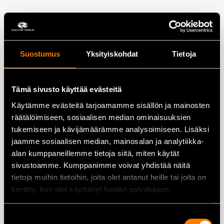
Suostumus
Yksityiskohdat
Tietoja
Tämä sivusto käyttää evästeitä
Käytämme evästeitä tarjoamamme sisällön ja mainosten
räätälöimiseen, sosiaalisen median ominaisuuksien
Oksaalihappo 1kg – Viima
tukemiseen ja kävijämäärämme analysoimiseen. Lisäksi
jaamme sosiaalisen median, mainosalan ja analytiikka-
alan kumppaneillemme tietoja siitä, miten käytät
22,00
€
sivustoamme. Kumppanimme voivat yhdistää näitä
tietoja muihin tietoihin, joita olet antanut heille tai joita on
Lisää ostoskoriin
kerätty, kun olet käyttänyt heidän palvelujaan.
Suostumuksen