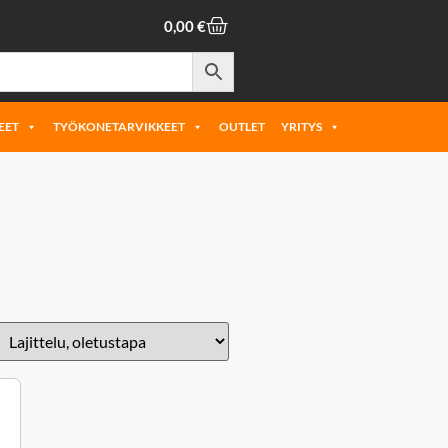
0,00
€
EET
TYÖKONETARVIKKEET
OUTLET
YRITYS