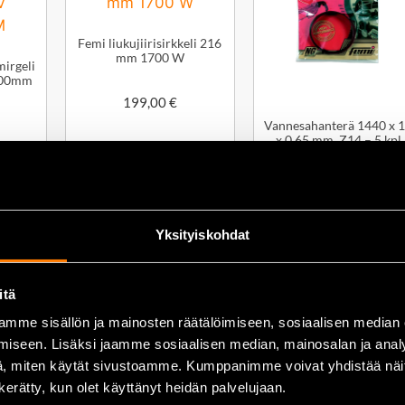
Femi liukujiirisirkkeli 216
mm 1700 W
irgeli
200mm
199,00
€
Vannesahanterä 1440 x 
x 0,65 mm, Z14 – 5 kpl
224,00
€
iin
Lisää ostoskoriin
Lisää ostoskoriin
Yksityiskohdat
itä
mme sisällön ja mainosten räätälöimiseen, sosiaalisen median
iseen. Lisäksi jaamme sosiaalisen median, mainosalan ja analy
, miten käytät sivustoamme. Kumppanimme voivat yhdistää näitä t
n kerätty, kun olet käyttänyt heidän palvelujaan.