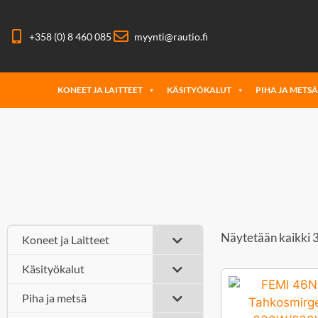
+358 (0) 8 460 085
myynti@rautio.fi
KONEET JA LAITTEET
KÄSITYÖKALUT
PIHA JA METS
Näytetään kaikki 3
Koneet ja Laitteet
Käsityökalut
Piha ja metsä