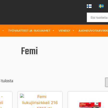
Ä
TYÖVAATTEET JA -SUOJAIMET
VENEILY
AJONEUVOTARVIKK
Femi
 tulosta