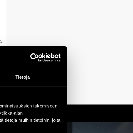
13
Tietoja
 ominaisuuksien tukemiseen
tiikka-alan
ietoja muihin tietoihin, joita