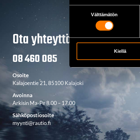
Suostumuksen
Välttämätön
valinta
Ota yhteyttä
Kiellä
08 460 085
Osoite
Kalajoentie 21, 85100 Kalajoki
Avoinna
Arkisin Ma-Pe 8.00 – 17.00
Sähköpostiosoite
myynti@rautio.fi