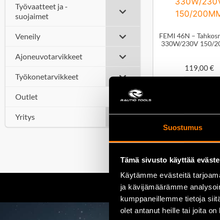
Työvaatteet ja -
suojaimet
Veneily
FEMI 46N – Tahkosm
330W/230V 150/
Ajoneuvotarvikkeet
119,00
€
Työkonetarvikkeet
Outlet
Yritys
Lisää ostoskor
Suostumus
Tämä sivusto käyttää eväste
Käytämme evästeitä tarjoama
ja kävijämäärämme analysoim
kumppaneillemme tietoja siitä
olet antanut heille tai joita o