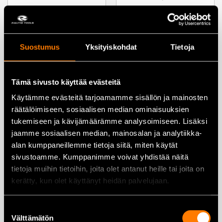
Lisää ostoskoriin
Lisää ostoskoriin
Suostumus
Yksityiskohdat
Tietoja
Tämä sivusto käyttää evästeitä
Kiintolenkkiavain 41 × 460
Kiintolenkkiavain 46X500 mm
mm – IKH2041
Käytämme evästeitä tarjoamamme sisällön ja mainosten
räätälöimiseen, sosiaalisen median ominaisuuksien
69,00
€
30,00
€
tukemiseen ja kävijämäärämme analysoimiseen. Lisäksi
jaamme sosiaalisen median, mainosalan ja analytiikka-
Lisää ostoskoriin
Lisää ostoskoriin
alan kumppaneillemme tietoja siitä, miten käytät
sivustoamme. Kumppanimme voivat yhdistää näitä
tietoja muihin tietoihin, joita olet antanut heille tai joita on
kerätty, kun olet käyttänyt heidän palvelujaan.
Suostumuksen
Kiintolenkkiavain 7–46 mm –
Räikkälenkkiavain 17mm
Välttämätön
valinta
TT13-sarja
IKH2217