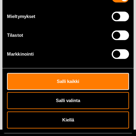
1,50
€
–
55,00
€
14,50
€
Mieltymykset
Valitse vaihtoehdoista
Lisää ostoskoriin
Tilastot
Markkinointi
UNIOR lyöntilenkkiavain 55
mm
Salli kaikki
108,00
€
Lisää ostoskoriin
Salli valinta
Kiellä