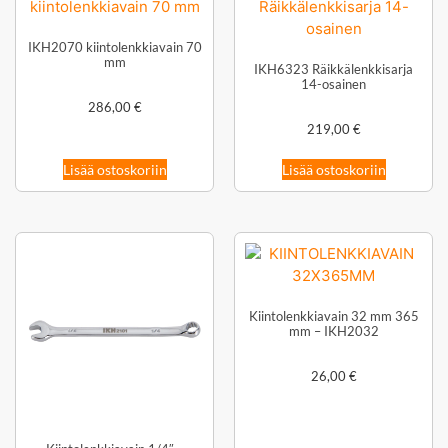
IKH2070 kiintolenkkiavain 70
mm
IKH6323 Räikkälenkkisarja
14-osainen
286,00
€
219,00
€
Lisää ostoskoriin
Lisää ostoskoriin
Kiintolenkkiavain 32 mm 365
mm – IKH2032
26,00
€