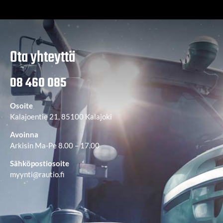
Ota yhteyttä
08 460 085
Osoite
Kalajoentie 21, 85100 Kalajoki
Avoinna
Arkisin Ma-Pe 8.00 – 17.00
Sähköpostiosoite
myynti@rautio.fi