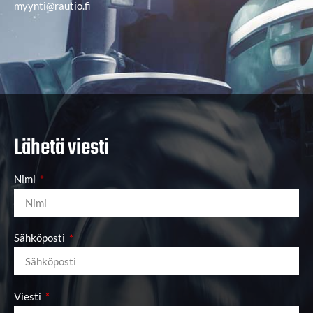
myynti@rautio.fi
Lähetä viesti
Nimi
Sähköposti
Viesti