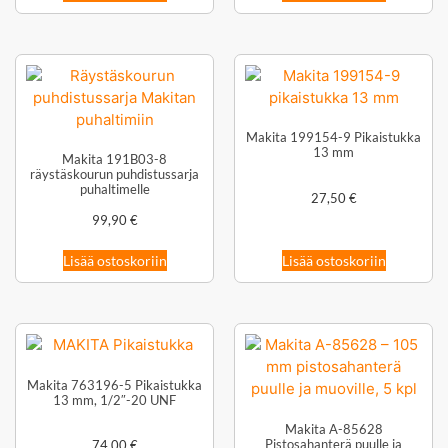
Makita 199154-9 Pikaistukka
13 mm
Makita 191B03-8
räystäskourun puhdistussarja
puhaltimelle
27,50
€
99,90
€
Lisää ostoskoriin
Lisää ostoskoriin
Makita 763196-5 Pikaistukka
13 mm, 1/2″-20 UNF
Makita A-85628
Pistosahanterä puulle ja
74,00
€