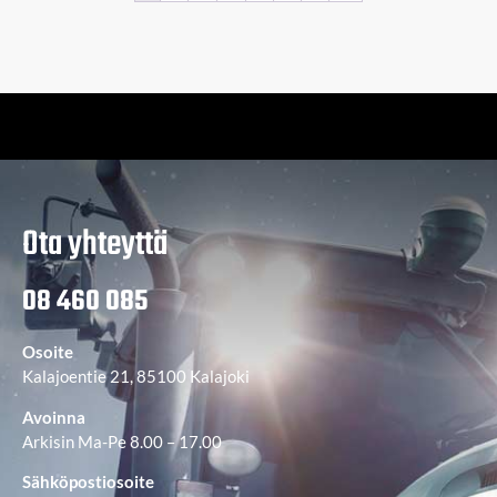
Ota yhteyttä
08 460 085
Osoite
Kalajoentie 21, 85100 Kalajoki
Avoinna
Arkisin Ma-Pe 8.00 – 17.00
Sähköpostiosoite