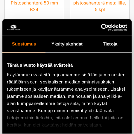
Makita A-85759
Makita A-85787
Pistosahanterä 50mm B24 – 5
Pistosahanterä metallille – 5
kpl
kpl
8,50
€
9,50
€
Suostumus
Yksityiskohdat
Tietoja
Lisää ostoskoriin
Lisää ostoskoriin
Tämä sivusto käyttää evästeitä
Käytämme evästeitä tarjoamamme sisällön ja mainosten
räätälöimiseen, sosiaalisen median ominaisuuksien
tukemiseen ja kävijämäärämme analysoimiseen. Lisäksi
jaamme sosiaalisen median, mainosalan ja analytiikka-
Makita A-85793
Makita A-86898 5-osainen
alan kumppaneillemme tietoja siitä, miten käytät
Pistosahanterä puulle – 5 kpl
pistosahanteräsarja
sivustoamme. Kumppanimme voivat yhdistää näitä
tietoja muihin tietoihin, joita olet antanut heille tai joita on
9,80
€
10,50
€
kerätty, kun olet käyttänyt heidän palvelujaan.
Lisää ostoskoriin
Lisää ostoskoriin