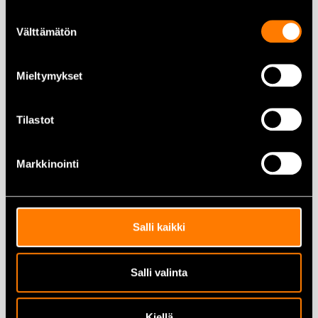
Suostumuksen
Välttämätön
valinta
Mieltymykset
Makita B-05153
Puukkosahanterä 200×1,0
Makita B-05044
Tilastot
mm – 5kpl
Puukkosahanterä 150×0,9
mm – 5kpl
33,50
€
32,50
€
Markkinointi
Lisää ostoskoriin
Lisää ostoskoriin
Salli kaikki
Salli valinta
Makita B-05175
Makita B-06292
Kiellä
Puukkosahanterä BiM
Pistosahanteräsarja puulle ja