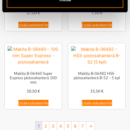
150×1,25 mm
metallille
27,00
€
7,90
€
Lisää ostoskoriin
Lisää ostoskoriin
Makita B-06460 Super
Makita B-06482 HSS-
Express pistosahanterä 100
pistosahanterä B-52 – 5 kpl
mm
10,50
€
15,50
€
Lisää ostoskoriin
Lisää ostoskoriin
1
2
3
4
5
6
7
→