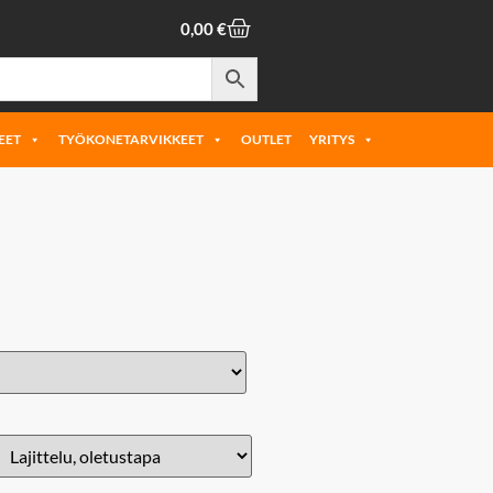
0,00
€
EET
TYÖKONETARVIKKEET
OUTLET
YRITYS