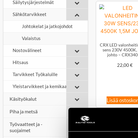
Säilytysjärjestelmät
Sähkötarvikkeet
Johtokelat ja jatkojohdot
Valaistus
CRX LED valonheit
sens 230V 4500K,
Nostovälineet
johto – CRX34
Hitsaus
22,00
€
Tarvikkeet Työkaluille
Yleistarvikkeet ja kemikaalit
Käsityökalut
Lisää ostoskor
Piha ja metsä
Työvaatteet ja -
suojaimet