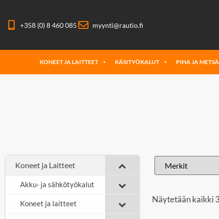
+358 (0) 8 460 085
myynti@rautio.fi
KONEET JA LAITTEET
KÄSITYÖKALUT
PIHA JA METS
Koneet ja Laitteet
Akku- ja sähkötyökalut
Näytetään kaikki 3
Koneet ja laitteet