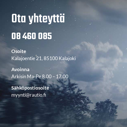
Ota yhteyttä
08 460 085
Osoite
Kalajoentie 21, 85100 Kalajoki
Avoinna
Arkisin Ma-Pe 8.00 – 17.00
Sähköpostiosoite
myynti@rautio.fi