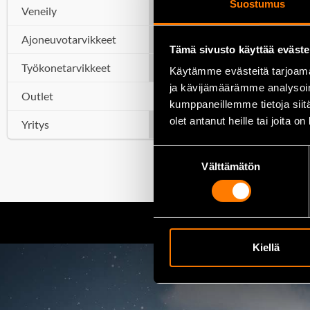
Suostumus
Veneily
Ajoneuvotarvikkeet
Tämä sivusto käyttää eväste
Työkonetarvikkeet
Käytämme evästeitä tarjoama
ja kävijämäärämme analysoim
Outlet
kumppaneillemme tietoja siitä
olet antanut heille tai joita o
Yritys
Suostumuksen
Välttämätön
valinta
Kiellä