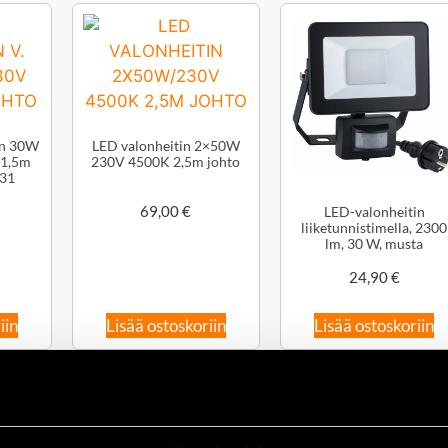
in 30W
LED valonheitin 2×50W
 1,5m
230V 4500K 2,5m johto
031
69,00
€
LED-valonheitin
liiketunnistimella, 2300
lm, 30 W, musta
24,90
€
iin
Lisää ostoskoriin
Lisää ostoskoriin