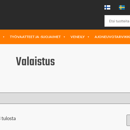
Ä
TYÖVAATTEET JA -SUOJAIMET
VENEILY
AJONEUVOTARVIKK
Valaistus
 tulosta