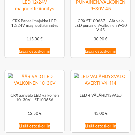
CRX Paneelimajakka LED
CRX ST100637 – Äärivalo
12/24V magneettikiinnitys
LED punainen/valkoinen 9–30
V 45
115,00
€
30,90
€
Lisää ostoskoriin
Lisää ostoskoriin
CRX äärivalo LED valkoinen
LED 4 VÄLÄHDYSVALO
10–30V – ST100656
12,50
€
43,00
€
Lisää ostoskoriin
Lisää ostoskoriin