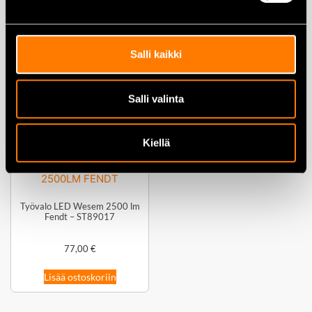
TYÖVALO LED OSRAM
TYÖVALO LED OSRAM
LIGHTBAR WL VX150
PX4500 FLOOD
Salli kaikki
45,00
€
179,00
€
Salli valinta
Lisää ostoskoriin
Lisää ostoskoriin
Kiellä
Työvalo LED Wesem 2500 lm
Fendt – ST89017
77,00
€
Lisää ostoskoriin