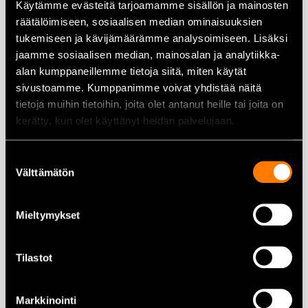
PANEELIMAJAKKA LED
Käytämme evästeitä tarjoamamme sisällön ja mainosten
AVERTI P470 12/24V
räätälöimiseen, sosiaalisen median ominaisuuksien
74,00
€
tukemiseen ja kävijämäärämme analysoimiseen. Lisäksi
279,00
€
jaamme sosiaalisen median, mainosalan ja analytiikka-
alan kumppaneillemme tietoja siitä, miten käytät
Lisää ostoskoriin
Lisää ostoskoriin
sivustoamme. Kumppanimme voivat yhdistää näitä
tietoja muihin tietoihin, joita olet antanut heille tai joita on
kerätty, kun olet käyttänyt heidän palvelujaan.
Suostumuksen
TYÖVALO LED OSRAM CUBE
TYÖVALO LED OSRAM CUBE
Välttämätön
valinta
WL VX100
WL VX80
69,00
€
39,00
€
Mieltymykset
Lisää ostoskoriin
Lisää ostoskoriin
Tilastot
Markkinointi