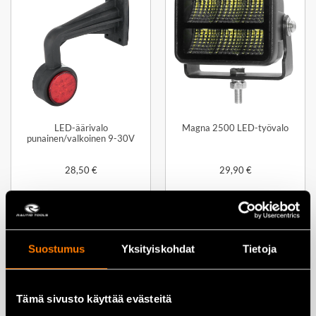
LED-äärivalo
Magna 2500 LED-työvalo
punainen/valkoinen 9-30V
28,50
€
29,90
€
Lisää ostoskoriin
Lisää ostoskoriin
Suostumus
Yksityiskohdat
Tietoja
Tämä sivusto käyttää evästeitä
TYÖVALO LED MAGNA
5600SE