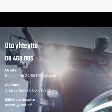
Ota yhteyttä
08 460 085
Osoite
Kalajoentie 21, 85100 Kalajoki
Avoinna
Arkisin Ma-Pe 8.00 – 17.00
Sähköpostiosoite
myynti@rautio.fi