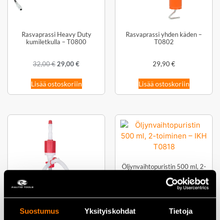
Rasvaprassi Heavy Duty
Rasvaprassi yhden käden –
kumiletkulla – T0800
T0802
32,00
€
29,00
€
29,90
€
Lisää ostoskoriin
Lisää ostoskoriin
Öljynvaihtopuristin 500 ml, 2-
toiminen
44,00
€
Suostumus
Yksityiskohdat
Tietoja