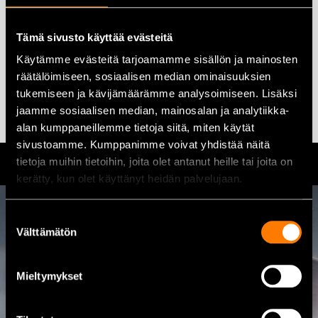
Tynnyripumppu lappotoiminen
liuottimille IKH T0870
Tämä sivusto käyttää evästeitä
16,00
€
Käytämme evästeitä tarjoamamme sisällön ja mainosten
Lisää ostoskoriin
Lisää ostoskoriin
räätälöimiseen, sosiaalisen median ominaisuuksien
tukemiseen ja kävijämäärämme analysoimiseen. Lisäksi
jaamme sosiaalisen median, mainosalan ja analytiikka-
alan kumppaneillemme tietoja siitä, miten käytät
sivustoamme. Kumppanimme voivat yhdistää näitä
tietoja muihin tietoihin, joita olet antanut heille tai joita on
kerätty, kun olet käyttänyt heidän palvelujaan.
Suostumuksen
Ota yhteyttä
Välttämätön
valinta
08 460 085
Mieltymykset
Osoite