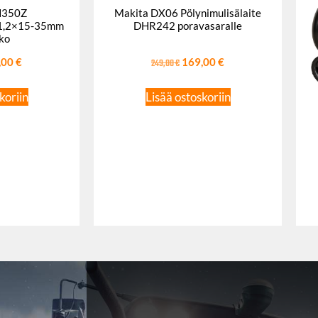
N350Z
Makita DX06 Pölynimulisälaite
n 1,2×15-35mm
DHR242 poravasaralle
ko
,00
€
249,00
€
169,00
€
koriin
Lisää ostoskoriin