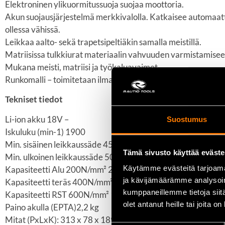
Elektroninen ylikuormitussuoja suojaa moottoria.
Akun suojausjärjestelmä merkkivalolla. Katkaisee automaatt
ollessa vähissä.
Leikkaa aalto- sekä trapetsipeltiäkin samalla meistillä.
Matriisissa tulkkiurat materiaalin vahvuuden varmistamisee
Mukana meisti, matriisi ja työkaluavaimet.
Runkomalli – toimitetaan ilman akkua ja laturia.
Tekniset tiedot
Li-ion akku 18V –
Suostumus
Iskuluku (min-1) 1900
Min. sisäinen leikkaussäde 45 mm
Tämä sivusto käyttää eväste
Min. ulkoinen leikkaussäde 50 mm
Käytämme evästeitä tarjoama
Kapasiteetti Alu 200N/mm² 2,5 mm
ja kävijämäärämme analysoim
Kapasiteetti teräs 400N/mm² 1,6 mm
kumppaneillemme tietoja siitä
Kapasiteetti RST 600N/mm² 1,2 mm
olet antanut heille tai joita o
Paino akulla (EPTA)2,2 kg
Mitat (PxLxK): 313 x 78 x 189 mm