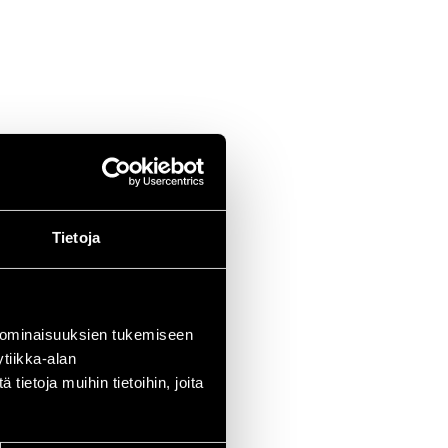
Tietoja
 ominaisuuksien tukemiseen
tiikka-alan
ietoja muihin tietoihin, joita