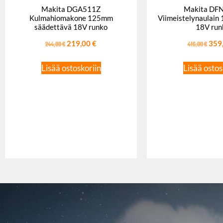
Makita DGA511Z
Makita DF
Kulmahiomakone 125mm
Viimeistelynaulai
säädettävä 18V runko
18V run
244,00
€
219,00
€
416,00
€
359
Lisää ostoskoriin
Lisää ostos