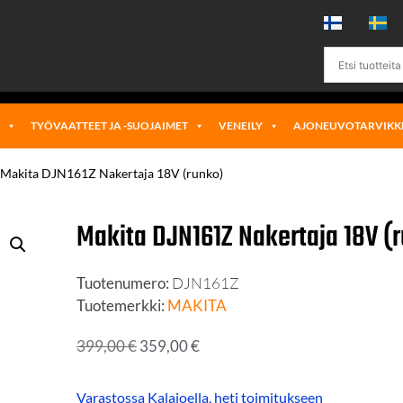
Ä
TYÖVAATTEET JA -SUOJAIMET
VENEILY
AJONEUVOTARVIKK
 Makita DJN161Z Nakertaja 18V (runko)
Makita DJN161Z Nakertaja 18V (
Tuotenumero:
DJN161Z
Tuotemerkki:
MAKITA
399,00
€
359,00
€
Varastossa Kalajoella, heti toimitukseen