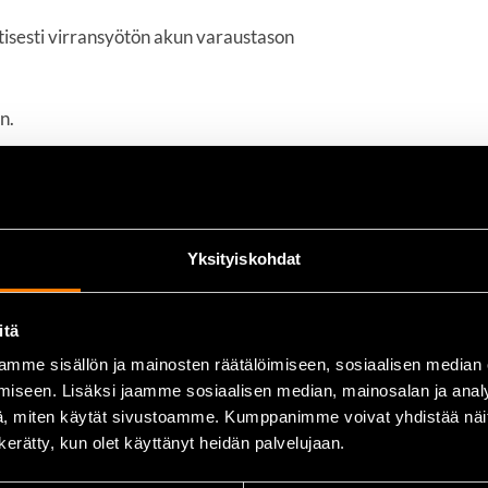
isesti virransyötön akun varaustason
n.
Yksityiskohdat
itä
mme sisällön ja mainosten räätälöimiseen, sosiaalisen median
iseen. Lisäksi jaamme sosiaalisen median, mainosalan ja analy
, miten käytät sivustoamme. Kumppanimme voivat yhdistää näitä t
n kerätty, kun olet käyttänyt heidän palvelujaan.