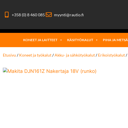
+358 (0) 8 460 085
myynti@rautio.fi
KONEET JA LAITTEET
KÄSITYÖKALUT
PIHA JA METS
Etusivu
/
Koneet ja työkalut
/
Akku- ja sähkötyökalut
/
Erikoistyökalut
/