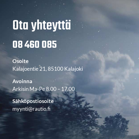
Ota yhteyttä
08 460 085
Osoite
Kalajoentie 21, 85100 Kalajoki
Avoinna
Arkisin Ma-Pe 8.00 – 17.00
Sähköpostiosoite
myynti@rautio.fi