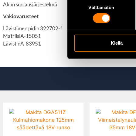
Suostumuksen
Akun suojausjärjestelmä
Välttämätön
valinta
Vakiovarusteet
Lävistimen pidin 322702-1
MatriisiA-15051
LävistinA-83951
Kiellä