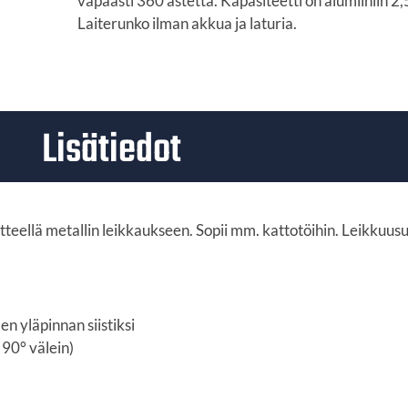
vapaasti 360 astetta. Kapasiteetti on alumiiniin 
Laiterunko ilman akkua ja laturia.
Lisätiedot
tteellä metallin leikkaukseen. Sopii mm. kattotöihin. Leikkuu
n yläpinnan siistiksi
90° välein)