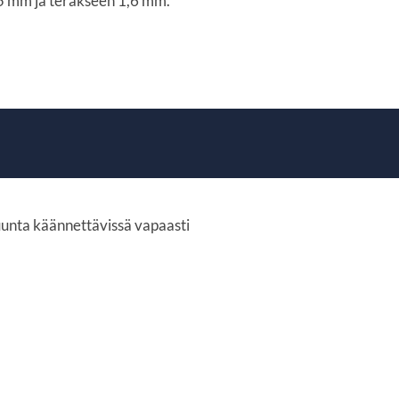
2,5 mm ja teräkseen 1,6 mm.
suunta käännettävissä vapaasti