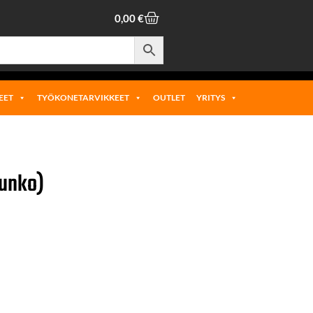
0,00
€
EET
TYÖKONETARVIKKEET
OUTLET
YRITYS
runko)