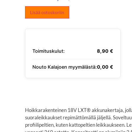
Lisää ostoskoriin
Toimituskulut:
8,90
€
Nouto Kalajoen myymälästä:
0,00
€
SYÖTÄ TOIMITUSOSOITE
Hoikkarakenteinen 18V LXT® akkunakertaja, jolla 
suoraleikkaukset repimättömällä jäljellä. Soveltuu
profiilipeltien, kuten kattopeltien leikkaukseen. 