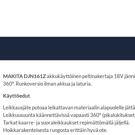
MAKITA DJN161Z
akkukäyttöinen peltinakertaja 18V jänni
360°. Runkoversio ilman akkua ja laturia.
Käyttöedut
Leikkausjäte putoaa leikattavan materiaalin alapuolelle jättäe
Leikkuusuunta käännettävissä vapaasti 360° (pikalukitukset 
Tarkat kaarre- ja suoraleikkaukset repimättömällä jäljellä.
Hoikkarakenteisesta rungosta erittäin hyvä ote.