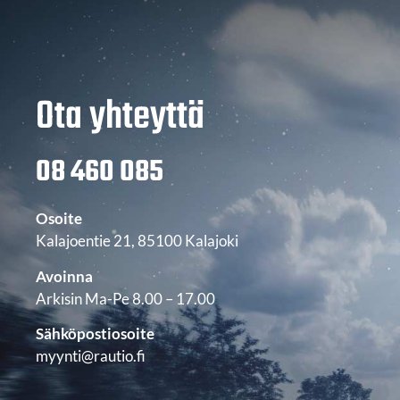
Ota yhteyttä
08 460 085
Osoite
Kalajoentie 21, 85100 Kalajoki
Avoinna
Arkisin Ma-Pe 8.00 – 17.00
Sähköpostiosoite
myynti@rautio.fi