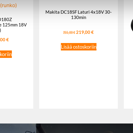
Makita DC18SF Laturi 4x18V 30-
130min
O180Z
e 125mm 18V
)
255,00
€
219,00
€
,00
€
Lisää ostoskoriin
koriin