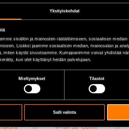
 / 0-3300 / 0-3300
Yksityiskohdat
itä
): 12.5
mme sisällön ja mainosten räätälöimiseen, sosiaalisen median
varmuus (m/s²): 1.5
iseen. Lisäksi jaamme sosiaalisen median, mainosalan ja analy
, miten käytät sivustoamme. Kumppanimme voivat yhdistää näitä t
n kerätty, kun olet käyttänyt heidän palvelujaan.
Mieltymykset
Tilastot
Tutustu myös
Salli valinta