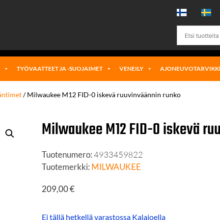
Ä
TYÖVAATTEET JA -SUOJAIMET
VENEILY
AJONEUVOTARVIKK
äntimet
/ Milwaukee M12 FID-0 iskevä ruuvinväännin runko
Milwaukee M12 FID-0 iskevä ru
Tuotenumero:
4933459822
Tuotemerkki:
MILWAUKEE
209,00
€
Ei tällä hetkellä varastossa Kalajoella