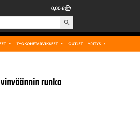
0,00
€
EET
TYÖKONETARVIKKEET
OUTLET
YRITYS
uvinväännin runko