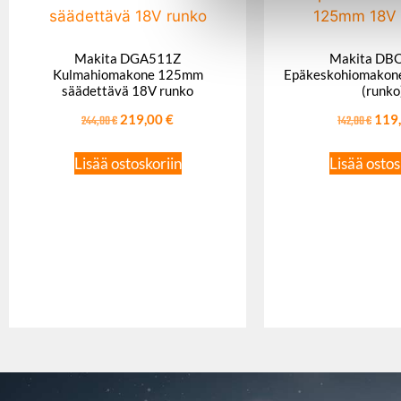
Makita DGA511Z
Makita DB
Kulmahiomakone 125mm
Epäkeskohiomakon
säädettävä 18V runko
(runko
244,00
€
219,00
€
142,00
€
119
Lisää ostoskoriin
Lisää ostos