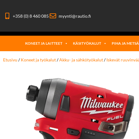
+358 (0) 8 460 085
myynti@rautio.fi
KONEET JA LAITTEET
KÄSITYÖKALUT
PIHA JA METS
Etusivu
/
Koneet ja työkalut
/
Akku- ja sähkötyökalut
/
Iskevät ruuvinvä