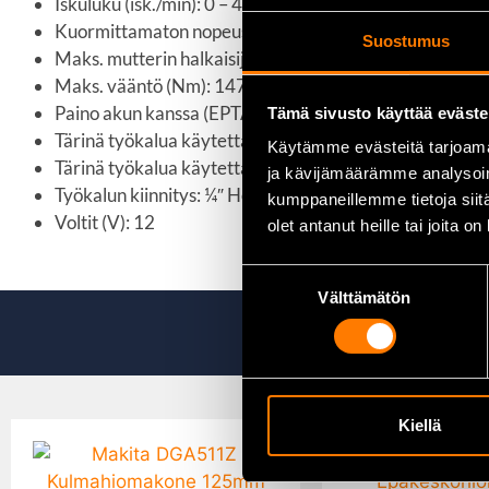
Iskuluku (isk./min): 0 – 4000
Kuormittamaton nopeus (kierr./min): 0-1300 / 0-2400
Suostumus
Maks. mutterin halkaisija: M14
Maks. vääntö (Nm): 147
Paino akun kanssa (EPTA) (kg): 1.1 (M12 B2)
Tämä sivusto käyttää eväste
Tärinä työkalua käytettäessä maks. kapasiteetilla (m|s²
Käytämme evästeitä tarjoama
Tärinä työkalua käytettäessä maks. kapasiteetilla: epä
ja kävijämäärämme analysoim
Työkalun kiinnitys: ¼″ Hex
kumppaneillemme tietoja siitä
Voltit (V): 12
olet antanut heille tai joita o
Suostumuksen
Välttämätön
valinta
Kiellä