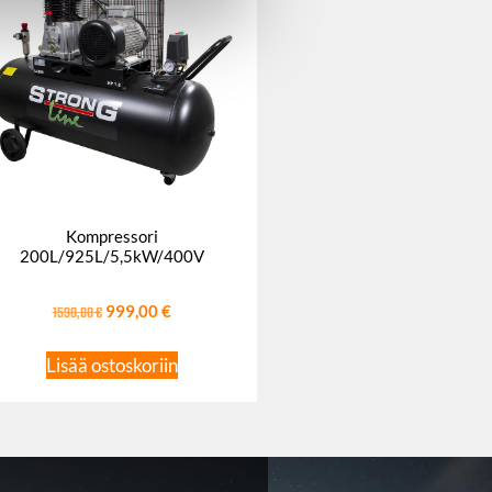
Kompressori
200L/925L/5,5kW/400V
1590,00
€
999,00
€
Lisää ostoskoriin