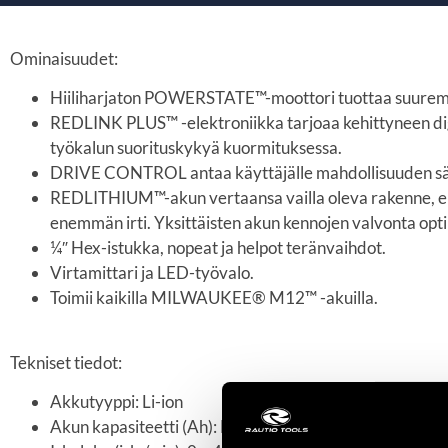
Ominaisuudet:
Hiiliharjaton POWERSTATE™-moottori tuottaa suur
REDLINK PLUS™ -elektroniikka tarjoaa kehittyneen digit
työkalun suorituskykyä kuormituksessa.
DRIVE CONTROL antaa käyttäjälle mahdollisuuden sääde
REDLITHIUM™-akun vertaansa vailla oleva rakenne, elek
enemmän irti. Yksittäisten akun kennojen valvonta opt
¼″ Hex-istukka, nopeat ja helpot teränvaihdot.
Virtamittari ja LED-työvalo.
Toimii kaikilla MILWAUKEE® M12™ -akuilla.
Tekniset tiedot:
Akkutyyppi: Li-ion
Akun kapasiteetti (Ah): Ei akkuja