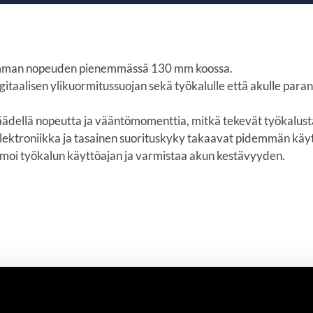
emman nopeuden pienemmässä 130 mm koossa.
aalisen ylikuormitussuojan sekä työkalulle että akulle parant
llä nopeutta ja vääntömomenttia, mitkä tekevät työkalusta s
troniikka ja tasainen suorituskyky takaavat pidemmän käyttö
imoi työkalun käyttöajan ja varmistaa akun kestävyyden.