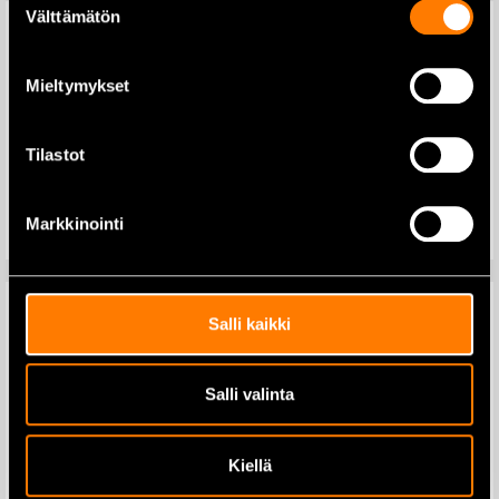
Välttämätön
valinta
Mieltymykset
Makita DDF487Z
Akkuporakone 18V runko
Futech digitaalinen vesivaaka
magneetilla 20cm
Tilastot
139,00
€
179,00
€
139,00
€
Lisää ostoskoriin
Markkinointi
Lisää ostoskoriin
Salli kaikki
Makita DDF484Z
Akkuporakone 18V runko
Salli valinta
Makita DBO180Z
Epäkeskohiomakone 125mm
18V (runko)
179,00
€
209,00
€
Kiellä
119,00
€
142,00
€
Lisää ostoskoriin