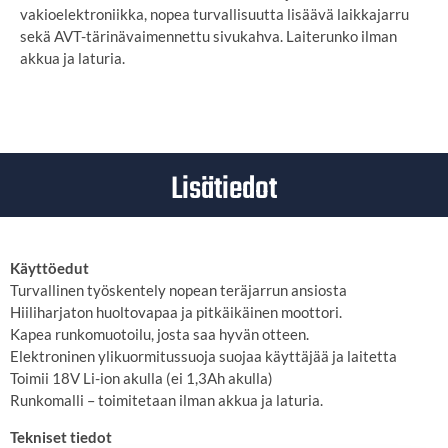
vakioelektroniikka, nopea turvallisuutta lisäävä laikkajarru
sekä AVT-tärinävaimennettu sivukahva. Laiterunko ilman
akkua ja laturia.
Lisätiedot
Käyttöedut
Turvallinen työskentely nopean teräjarrun ansiosta
Hiiliharjaton huoltovapaa ja pitkäikäinen moottori.
Kapea runkomuotoilu, josta saa hyvän otteen.
Elektroninen ylikuormitussuoja suojaa käyttäjää ja laitetta
Toimii 18V Li-ion akulla (ei 1,3Ah akulla)
Runkomalli – toimitetaan ilman akkua ja laturia.
Tekniset tiedot