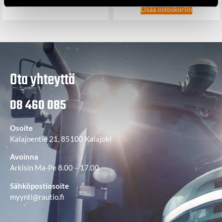
Lisää ostoskoriin
Ota yhteyttä
08 460 085
Osoite
Kalajoentie 21, 85100 Kalajoki
Avoinna
Arkisin Ma-Pe 8.00 – 17.00
Sähköpostiosoite
myynti@rautio.fi