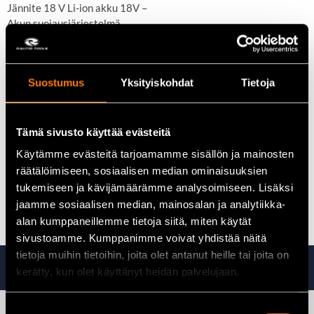
Jännite 18 V Li-ion akku 18V –
Akun suojausjärjestelmä
Kierrosluku (min-1) 8500
Karan kierre M14
Reiän halkaisija 22,23 mm
Suostumus
Yksityiskohdat
Tietoja
Laikan halkaisija 125 mm
Uudelleenkäynnistyksen esto
Laikkajarru
Tärinävaimennettu sivukahva AVT
Tämä sivusto käyttää evästeitä
Hiomalaikka
Käytämme evästeitä tarjoamamme sisällön ja mainosten
Sakara-avain
räätälöimiseen, sosiaalisen median ominaisuuksien
Paino akulla (EPTA) 2,4 – 3,8 kg
tukemiseen ja kävijämäärämme analysoimiseen. Lisäksi
Mitat (PxLxK): 362 x 140 x 151 mm
jaamme sosiaalisen median, mainosalan ja analytiikka-
alan kumppaneillemme tietoja siitä, miten käytät
sivustoamme. Kumppanimme voivat yhdistää näitä
tietoja muihin tietoihin, joita olet antanut heille tai joita on
Tutustu myös
kerätty, kun olet käyttänyt heidän palvelujaan.
Suostumuksen