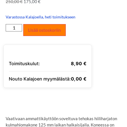
250,00
€
175,00
€
Varastossa Kalajoella, heti toimitukseen
Lisää ostoskoriin
Toimituskulut:
8,90
€
Nouto Kalajoen myymälästä:
0,00
€
SYÖTÄ TOIMITUSOSOITE
Vaativaan ammattikäyttöön soveltuva tehokas hiiliharjaton
kulmahiomakone 125 mm laikan halkaisijalla. Koneessa on