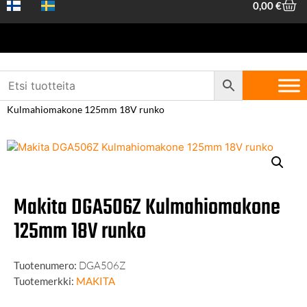
0,00
€
Etusivu
/
Koneet ja työkalut
/
Akku- ja
sähkötyökalut
/
Kulmahiomakoneet
/ Makita DGA506Z
Kulmahiomakone 125mm 18V runko
Makita DGA506Z Kulmahiomakone
125mm 18V runko
Tuotenumero:
DGA506Z
Tuotemerkki:
MAKITA