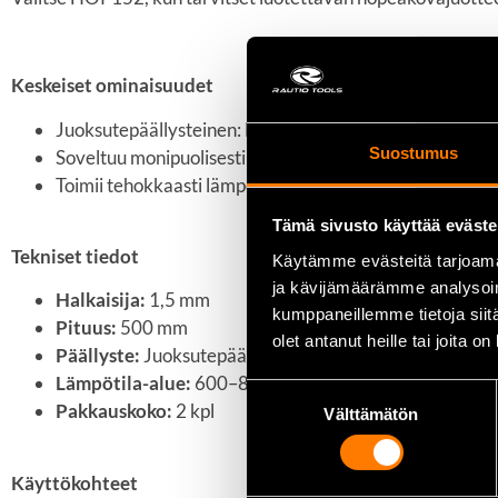
Keskeiset ominaisuudet
Juoksutepäällysteinen: Ei vaadi erillistä juoksutetta.
Suostumus
Soveltuu monipuolisesti eri metalleille, kuten kupari, me
Toimii tehokkaasti lämpötila-alueella 600–800 °C.
Tämä sivusto käyttää eväste
Tekniset tiedot
Käytämme evästeitä tarjoama
ja kävijämäärämme analysoim
Halkaisija:
1,5 mm
kumppaneillemme tietoja siitä
Pituus:
500 mm
olet antanut heille tai joita o
Päällyste:
Juoksutepäällysteinen
Lämpötila-alue:
600–800 °C
Suostumuksen
Pakkauskoko:
2 kpl
Välttämätön
valinta
Käyttökohteet