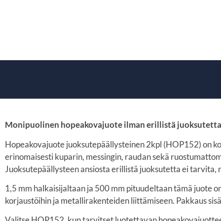
Monipuolinen hopeakovajuote ilman erillistä juoksutetta
Hopeakovajuote juoksutepäällysteinen 2kpl (HOP152) on korke
erinomaisesti kuparin, messingin, raudan sekä ruostumattom
Juoksutepäällysteen ansiosta erillistä juoksutetta ei tarvi
1,5 mm halkaisijaltaan ja 500 mm pituudeltaan tämä juote on
korjaustöihin ja metallirakenteiden liittämiseen. Pakkaus sisä
Valitse HOP152, kun tarvitset luotettavan hopeakovajuotteen,