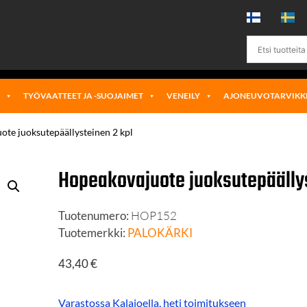
Ä
TYÖVAATTEET JA -SUOJAIMET
VENEILY
AJONEUVOTARVIKK
ote juoksutepäällysteinen 2 kpl
Hopeakovajuote juoksutepäällys
Tuotenumero:
HOP152
Tuotemerkki:
PALOKÄRKI
43,40
€
Varastossa Kalajoella, heti toimitukseen