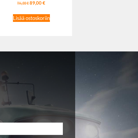
114,00
€
89,00
€
Lisää ostoskoriin