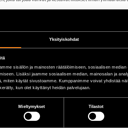
Yksityiskohdat
ssinki ja teräkset.
itä
mme sisällön ja mainosten räätälöimiseen, sosiaalisen median
iseen. Lisäksi jaamme sosiaalisen median, mainosalan ja analy
, miten käytät sivustoamme. Kumppanimme voivat yhdistää näitä t
n kerätty, kun olet käyttänyt heidän palvelujaan.
Mieltymykset
Tilastot