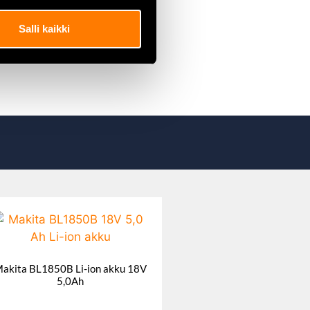
öihin ja metallien hitsaukseen.
Salli kaikki
akita BL1850B Li-ion akku 18V
5,0Ah