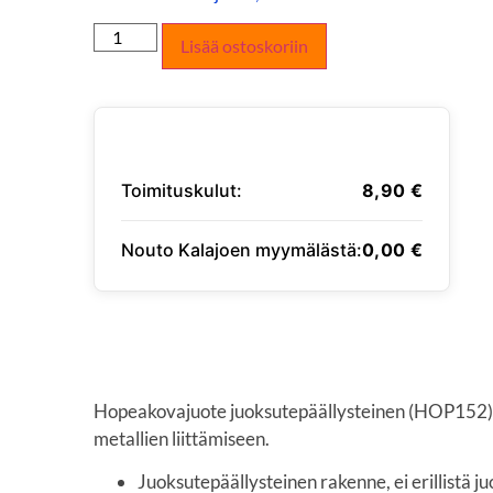
Lisää ostoskoriin
Toimituskulut:
8,90
€
Nouto Kalajoen myymälästä:
0,00
€
SYÖTÄ TOIMITUSOSOITE
Hopeakovajuote juoksutepäällysteinen (HOP152) 
metallien liittämiseen.
Juoksutepäällysteinen rakenne, ei erillistä j