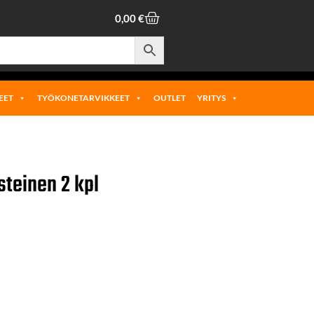
0,00
€
EET
TYÖKONETARVIKKEET
OUTLET
YRITYS
teinen 2 kpl