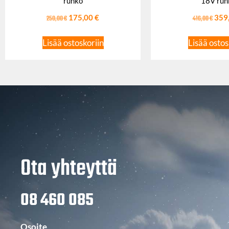
runko
18V run
250,00
€
175,00
€
416,00
€
359
Lisää ostoskoriin
Lisää ostos
Ota yhteyttä
08 460 085
Osoite