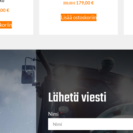
ko
209,00
€
179,00
€
,00
€
Lisää ostoskoriin
koriin
Lähetä viesti
Nimi