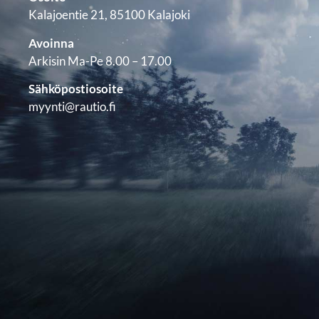
Kalajoentie 21, 85100 Kalajoki
Avoinna
Arkisin Ma-Pe 8.00 – 17.00
Sähköpostiosoite
myynti@rautio.fi