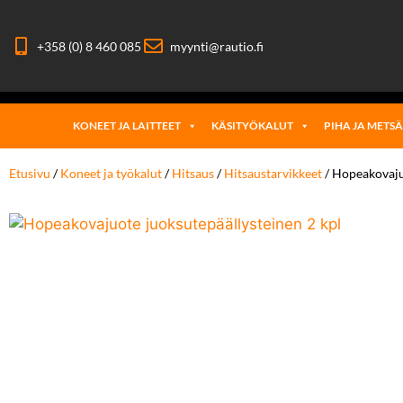
+358 (0) 8 460 085
myynti@rautio.fi
KONEET JA LAITTEET
KÄSITYÖKALUT
PIHA JA METS
Etusivu
/
Koneet ja työkalut
/
Hitsaus
/
Hitsaustarvikkeet
/ Hopeakovaju