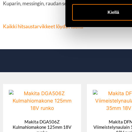
Kuparin, messingin, raudan sekä ruostumattoman ja haponkest
Kiellä
Kaikki hitsaustarvikkeet löydät täältä
Makita DGA506Z
Makita DF
Kulmahiomakone 125mm 18V
Viimeistelynaulai