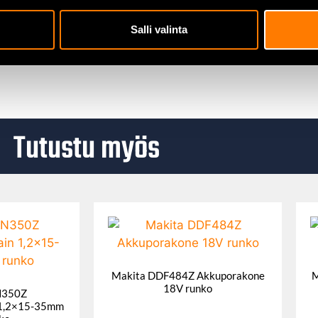
ävän teräksen liittäminen. Soveltuu LVI-asennuksiin, korjaust
Salli valinta
Tutustu myös
Makita DDF484Z Akkuporakone
M
18V runko
N350Z
n 1,2×15-35mm