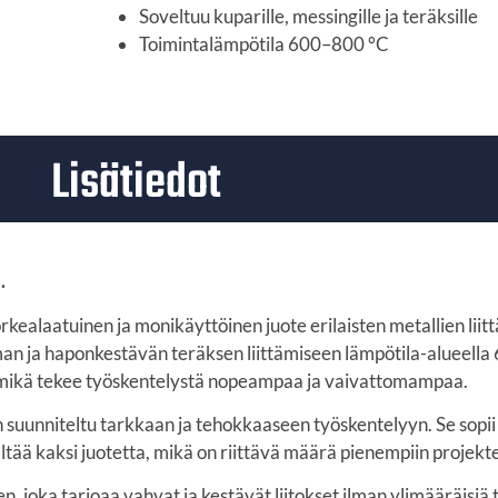
Soveltuu kuparille, messingille ja teräksille
Toimintalämpötila 600–800 °C
Lisätiedot
.
alaatuinen ja monikäyttöinen juote erilaisten metallien liit
an ja haponkestävän teräksen liittämiseen lämpötila-alueell
ta, mikä tekee työskentelystä nopeampaa ja vaivattomampaa.
 suunniteltu tarkkaan ja tehokkaaseen työskentelyyn. Se sopii
ltää kaksi juotetta, mikä on riittävä määrä pienempiin projektei
 joka tarjoaa vahvat ja kestävät liitokset ilman ylimääräisiä 