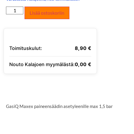
Lisää ostoskoriin
Toimituskulut:
8,90
€
Nouto Kalajoen myymälästä:
0,00
€
SYÖTÄ TOIMITUSOSOITE
GasiQ Maxex paineensäädin asetyleenille max 1,5 bar