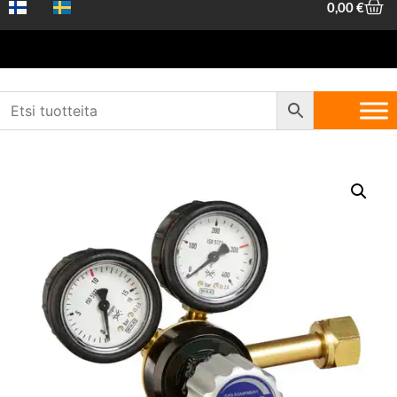
0,00
€
Etusivu
/
Koneet ja työkalut
/
Hitsaus
/
Kaasuhitsausvälineet
/ Maxex
asetyleeni painesäädin max. 1,5bar