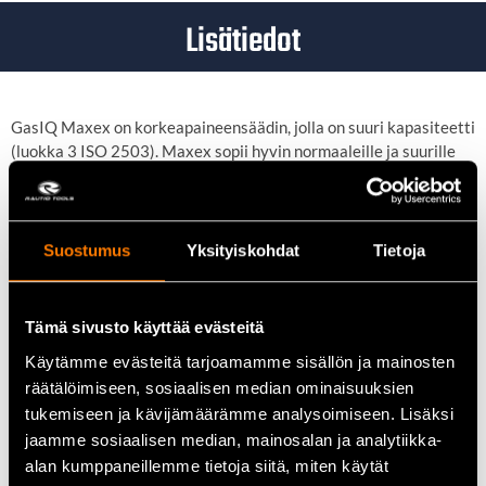
Lisätiedot
GasIQ Maxex on korkeapaineensäädin, jolla on suuri kapasiteetti
(luokka 3 ISO 2503). Maxex sopii hyvin normaaleille ja suurille
kaasunvirtauksille esim. leikkauksiin ja lämmittämiseen
poltinjärjestelmillä, kuten N76/S80 jne.
Maxex on tukevarakenteinen ja kestävä. Säätäminen käy
helposti ja tarkasti ergonomisesti muotoillusta säätönupista.
Suostumus
Yksityiskohdat
Tietoja
Maxexia löytyy useimmille eri kaasulajeille. Säätimen
sisäänrakennettu, esiasennettu turvaventtiili takaa varman
suojan äkillisiltä paineennousuilta.
Tämä sivusto käyttää evästeitä
Erikoispakattu paineensäädin toimitetaan yhdessä 5,0/6,3 mm
Käytämme evästeitä tarjoamamme sisällön ja mainosten
tai 6,3/8,0 mm letkuille sopivan letkukaran kanssa.
räätälöimiseen, sosiaalisen median ominaisuuksien
Maksimi työpaine 1,5 bar.
tukemiseen ja kävijämäärämme analysoimiseen. Lisäksi
jaamme sosiaalisen median, mainosalan ja analytiikka-
alan kumppaneillemme tietoja siitä, miten käytät