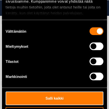
sivustoamme. Kumppanimme voivat yhdistää näitä
Tutustu myös
tietoja muihin tietoihin, joita olet antanut heille tai joita on
kerätty, kun olet käyttänyt heidän palvelujaan.
Suostumuksen
Välttämätön
valinta
Koolaustutka Multiscan
Mieltymykset
Makita B-49840
Puukkosahanterä 228×1,25
99,00
€
mm
Tilastot
Lisää ostoskoriin
32,90
€
Lisää ostoskoriin
Markkinointi
Salli kaikki
Makita DC18SF Laturi 4x18V