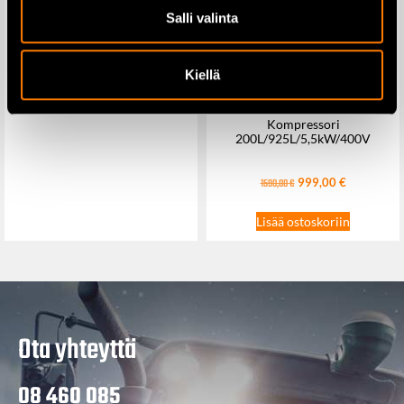
30-130min
Salli valinta
219,00
€
255,00
€
Kiellä
Lisää ostoskoriin
Kompressori
200L/925L/5,5kW/400V
999,00
€
1590,00
€
Lisää ostoskoriin
Ota yhteyttä
08 460 085