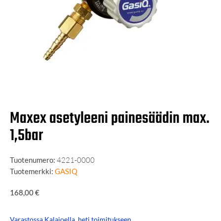
Maxex asetyleeni painesäädin max.
1,5bar
Tuotenumero:
4221-0000
Tuotemerkki:
GASIQ
168,00
€
Varastossa Kalajoella, heti toimitukseen