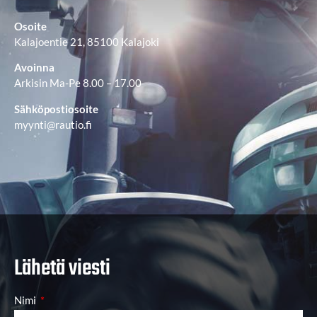
Osoite
Kalajoentie 21, 85100 Kalajoki
Avoinna
Arkisin Ma-Pe 8.00 – 17.00
Sähköpostiosoite
myynti@rautio.fi
Lähetä viesti
Nimi