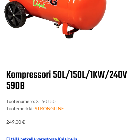
Kompressori 50L/150L/1KW/240V
59DB
Tuotenumero:
XT50150
Tuotemerkki:
STRONGLINE
249,00
€
Ei tällä hetkellä varastossa Kalajoella