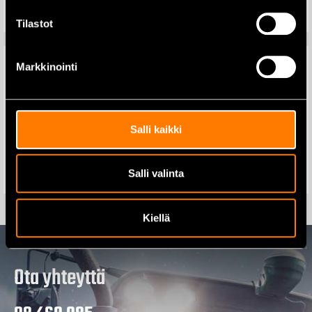
Lisää ostoskoriin
Lisää ostoskoriin
Tilastot
Markkinointi
Makita BL1850B Li-ion akku
Makita DC18RD Laturi 2x18V
18V 5,0Ah
15-45min
Salli kaikki
89,00
€
159,00
€
114,00
€
170,00
€
Salli valinta
Lisää ostoskoriin
Lisää ostoskoriin
Kiellä
Ota yhteyttä