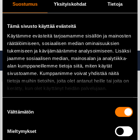
Suostumus
Yksityiskohdat
Tietoja
kahva ja suuret pyörät helpottavat liikuttelua
äänenpainetaso LpA 59 dB(A)
äänitehotaso LwA 79 dB(A)
mitat: P720 x L330 x K650 mm
Tämä sivusto käyttää evästeitä
paino 31,5 kg
Käytämme evästeitä tarjoamamme sisällön ja mainosten
räätälöimiseen, sosiaalisen median ominaisuuksien
tukemiseen ja kävijämäärämme analysoimiseen. Lisäksi
Tutustu myös
jaamme sosiaalisen median, mainosalan ja analytiikka-
alan kumppaneillemme tietoja siitä, miten käytät
sivustoamme. Kumppanimme voivat yhdistää näitä
tietoja muihin tietoihin, joita olet antanut heille tai joita on
kerätty, kun olet käyttänyt heidän palvelujaan.
Suostumuksen
Välttämätön
valinta
Makita B-49840
Futech digitaalinen vesivaaka
Puukkosahanterä 228×1,25
magneetilla 20cm
mm
Mieltymykset
32,90
€
139,00
€