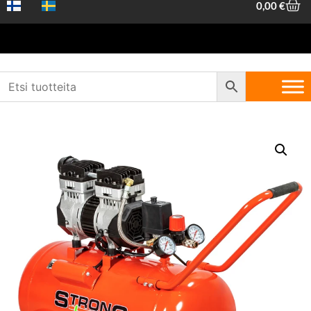
0,00
€
Etusivu
/
Koneet ja työkalut
/
Koneet ja
laitteet
/
Kompressorit
/ Kompressori 50L/150L/1KW/240V 59DB