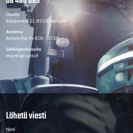
08 460 085
Osoite
Kalajoentie 21, 85100 Kalajoki
Avoinna
Arkisin Ma-Pe 8.00 – 17.00
Sähköpostiosoite
myynti@rautio.fi
Lähetä viesti
Nimi