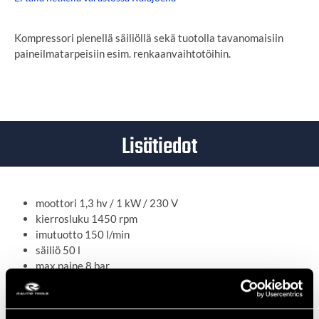
Kompressori pienellä säiliöllä sekä tuotolla tavanomaisiin
paineilmatarpeisiin esim. renkaanvaihtotöihin.
Lisätiedot
moottori 1,3 hv / 1 kW / 230 V
kierrosluku 1450 rpm
imutuotto 150 l/min
säiliö 50 l
max.paine 8 bar
öljytön
lähtöliitännät: yksi paineenalennusventtiilistä
mittari ulostulopaineelle