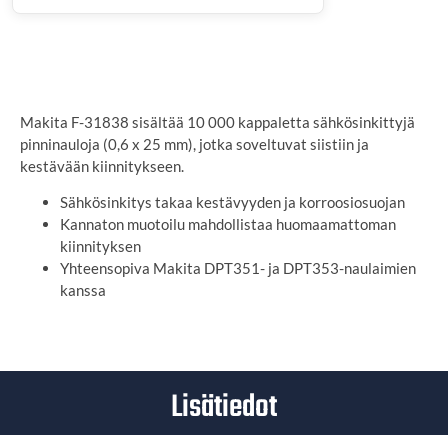
SYÖTÄ TOIMITUSOSOITE
Makita F-31838 sisältää 10 000 kappaletta sähkösinkittyjä
pinninauloja (0,6 x 25 mm), jotka soveltuvat siistiin ja
kestävään kiinnitykseen.
Sähkösinkitys takaa kestävyyden ja korroosiosuojan
Kannaton muotoilu mahdollistaa huomaamattoman
kiinnityksen
Yhteensopiva Makita DPT351- ja DPT353-naulaimien
kanssa
Lisätiedot