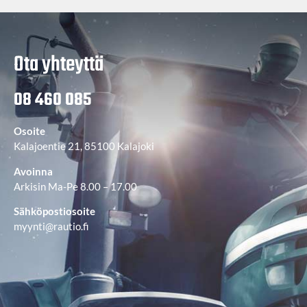
Ota yhteyttä
08 460 085
Osoite
Kalajoentie 21, 85100 Kalajoki
Avoinna
Arkisin Ma-Pe 8.00 – 17.00
Sähköpostiosoite
myynti@rautio.fi