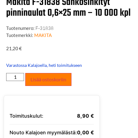
Makita F-31838 Sähkösinkityt
pinninaulat 0,6×25 mm – 10 000 kpl
Tuotenumero:
F-31838
Tuotemerkki:
MAKITA
21,20
€
Varastossa Kalajoella, heti toimitukseen
Lisää ostoskoriin
Toimituskulut:
8,90
€
Nouto Kalajoen myymälästä:
0,00
€