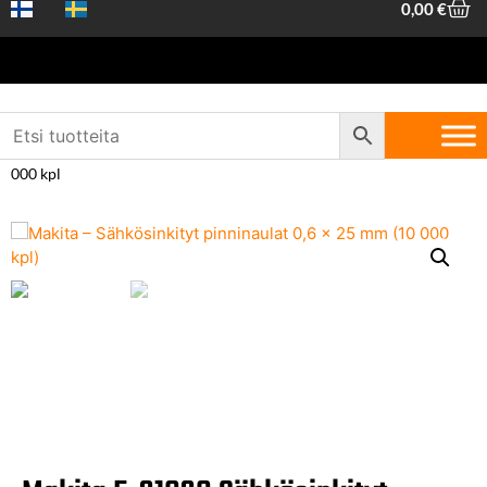
0,00
€
Etusivu
/
Koneet ja työkalut
/
Tarvikkeet Työkaluille
/
Naulaimen
naulat
/ Makita F-31838 Sähkösinkityt pinninaulat 0,6×25 mm – 10
000 kpl