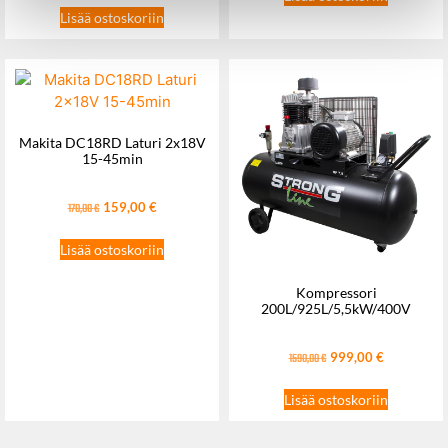
Lisää ostoskoriin
Makita DC18RD Laturi 2x18V
15-45min
159,00
€
170,00
€
Lisää ostoskoriin
Kompressori
200L/925L/5,5kW/400V
999,00
€
1590,00
€
Lisää ostoskoriin