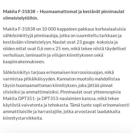
Makita F-31838 – Huomaamattomat ja kestävät pinninaulat
viimeistelytöihin.
Makita F-31838 on 10 000 kappaleen pakkaus korkealaatuisia
sähkösinkittyjä pinninauloja, jotka on suunniteltu tarkkaan ja
kestävään viimeistelyyn. Naulat ovat 23 gauge -kokoisia ja
niiden mitat ovat 0,6 mm x 25 mm, mikä tekee niistä täydelliset
verhoiluun, laminaatin ja viilujen kiinnitykseen sekä
kaapinrakennukseen.
Sähkösinkitys tarjoaa erinomaisen korroosiosuojan, mikä
varmistaa pitkäikäisyyden. Kannaton muotoilu mahdollistaa
täysin huomaamattoman kiinnityksen, joka jättää pinnat
siisteiksi ja ammattimaisiksi. Pinninaulat ovat yhteensopivia
Makita DPT351- ja DPT353-naulaimien kanssa, mikä tekee
käytöstä vaivatonta ja tehokasta. Tämä tuote sopii erinomaisesti
ammattilaisille ja harrastajille, jotka arvostavat laadukkaita
kiinnitystarvikkeita.