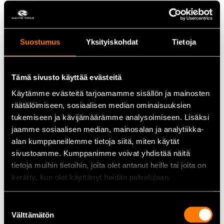
Keskeiset ominaisuudet
Sähkösinkitys suojaa korroosiolta ja lisää kestävyyttä.
Kannaton muotoilu takaa huomaamattoman kiinnityksen.
Suostumus
Yksityiskohdat
Tietoja
10 000 kappaleen pakkaus varmistaa riittoisuuden
suurissakin projekteissa.
Tämä sivusto käyttää evästeitä
Tekniset tiedot
Käytämme evästeitä tarjoamamme sisällön ja mainosten
räätälöimiseen, sosiaalisen median ominaisuuksien
Paksuus:
0,6 mm
tukemiseen ja kävijämäärämme analysoimiseen. Lisäksi
Pituus:
25 mm
jaamme sosiaalisen median, mainosalan ja analytiikka-
Gauge:
23 Ga
alan kumppaneillemme tietoja siitä, miten käytät
Materiaali:
Sähkösinkitty teräs
sivustoamme. Kumppanimme voivat yhdistää näitä
Pakkauskoko:
10 000 kpl
tietoja muihin tietoihin, joita olet antanut heille tai joita on
kerätty, kun olet käyttänyt heidän palvelujaan.
Käyttökohteet
Pinninaulat sopivat täydellisesti viimeistelytöihin, kuten
Suostumuksen
verhoiluun, laminaatin ja viilujen kiinnitykseen sekä
Välttämätön
kaapinrakennukseen, joissa vaaditaan huomaamatonta ja
valinta