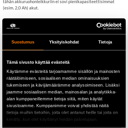
tähän akkuruohonleikkuriin ei sovi pienikapasiteettisimmat
(esim. 2,0 Ah) akut.
Teho: 900 W
Jännite: 36V
Tuotteen paino (kg): 16,9
Suostumus
Yksityiskohdat
Tietoja
Käyttövoima: Akkukäyttöinen
Sisältää akun: Kyllä, 1 kpl
Akun tyyppi: Li-ion
Tämä sivusto käyttää evästeitä
Sisältää laturin: Kyllä
Käytämme evästeitä tarjoamamme sisällön ja mainosten
Ruohonleikkurin tyyppi: Työnnettävä
räätälöimiseen, sosiaalisen median ominaisuuksien
Leikkuumenetelmä: Silppuava
tukemiseen ja kävijämäärämme analysoimiseen. Lisäksi
Nettoteho/esiasetettu rpm: 3000 r/min
Leikkuukorkeuden säätö: Kaksipiste
jaamme sosiaalisen median, mainosalan ja analytiikka-
Leikkuukotelon materiaali: ABS-muovi
alan kumppaneillemme tietoja siitä, miten käytät
Terän tyyppi: Bioterä
sivustoamme. Kumppanimme voivat yhdistää näitä
Pyöräkoko, edessä: 170 mm
tietoja muihin tietoihin, joita olet antanut heille tai joita on
Pyöräkoko, takana: 170 mm
kerätty, kun olet käyttänyt heidän palvelujaan.
Akseliväli: 58 cm