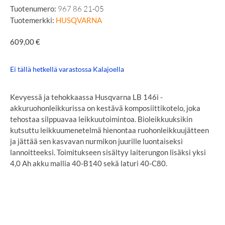
Tuotenumero:
967 86 21-05
Tuotemerkki:
HUSQVARNA
609,00
€
Ei tällä hetkellä varastossa Kalajoella
Kevyessä ja tehokkaassa Husqvarna LB 146i -
akkuruohonleikkurissa on kestävä komposiittikotelo, joka
tehostaa silppuavaa leikkuutoimintoa. Bioleikkuuksikin
kutsuttu leikkuumenetelmä hienontaa ruohonleikkuujätteen
ja jättää sen kasvavan nurmikon juurille luontaiseksi
lannoitteeksi. Toimitukseen sisältyy laiterungon lisäksi yksi
4,0 Ah akku mallia 40-B140 sekä laturi 40-C80.