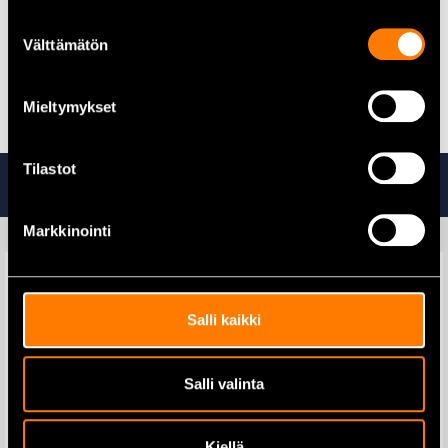
Akun kapasiteetti (Ah): 4
Suostumuksen
Leikkuukorkeus, max. (cm): 7
Välttämätön
Leikkuukorkeus, min. (cm): 3,5
valinta
Leikkuuleveys (cm): 46
Maksimileikkuuala (m²): 500
Mieltymykset
Tilastot
Tutustu myös
Markkinointi
Salli kaikki
Salli valinta
Kiellä