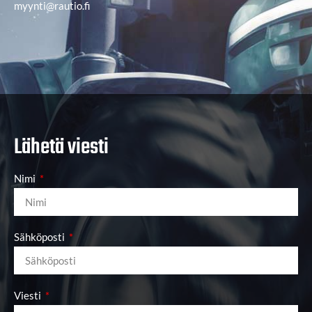
myynti@rautio.fi
Lähetä viesti
Nimi
Sähköposti
Viesti