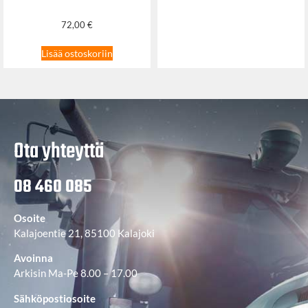
72,00
€
Lisää ostoskoriin
Ota yhteyttä
08 460 085
Osoite
Kalajoentie 21, 85100 Kalajoki
Avoinna
Arkisin Ma-Pe 8.00 – 17.00
Sähköpostiosoite