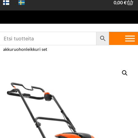
0,00
€
Etusivu
/
Piha ja
metsä
/
Akkulaitteet
/
Akkuruohonleikkurit
/ Husqvarna LB 146I
akkuruohonleikkuri set