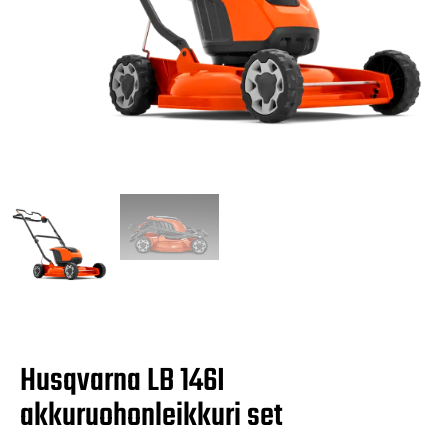
Husqvarna LB 146I
akkuruohonleikkuri set