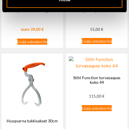
Husqvarna Classic kypärä
Husqvarna pokara 80cm
39,00
€
55,00
€
55,00
€
Lisää ostoskoriin
Lisää ostoskoriin
Stihl Function turvasaapas
koko 44
115,00
€
Lisää ostoskoriin
Husqvarna tukkisakset 30cm