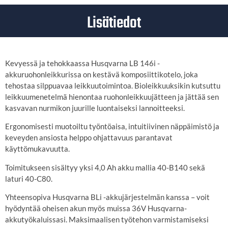
Lisätiedot
Kevyessä ja tehokkaassa Husqvarna LB 146i -
akkuruohonleikkurissa on kestävä komposiittikotelo, joka
tehostaa silppuavaa leikkuutoimintoa. Bioleikkuuksikin kutsuttu
leikkuumenetelmä hienontaa ruohonleikkuujätteen ja jättää sen
kasvavan nurmikon juurille luontaiseksi lannoitteeksi.
Ergonomisesti muotoiltu työntöaisa, intuitiivinen näppäimistö ja
keveyden ansiosta helppo ohjattavuus parantavat
käyttömukavuutta.
Toimitukseen sisältyy yksi 4,0 Ah akku mallia 40-B140 sekä
laturi 40-C80.
Yhteensopiva Husqvarna BLi -akkujärjestelmän kanssa – voit
hyödyntää oheisen akun myös muissa 36V Husqvarna-
akkutyökaluissasi. Maksimaalisen työtehon varmistamiseksi