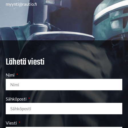
myynti@rautio.fi
Lähetä viesti
Nimi
Sähköposti
Viesti