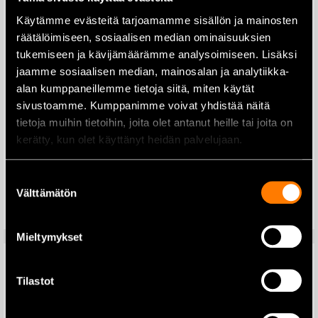
Käytämme evästeitä tarjoamamme sisällön ja mainosten
Stihl Viilanpidike 2-IN-1 1/4″
räätälöimiseen, sosiaalisen median ominaisuuksien
3,2mm
tukemiseen ja kävijämäärämme analysoimiseen. Lisäksi
jaamme sosiaalisen median, mainosalan ja analytiikka-
44,70
€
alan kumppaneillemme tietoja siitä, miten käytät
sivustoamme. Kumppanimme voivat yhdistää näitä
Lisää ostoskoriin
tietoja muihin tietoihin, joita olet antanut heille tai joita on
Husqvarna pokara 38cm
kerätty, kun olet käyttänyt heidän palvelujaan.
Suostumuksen
44,40
€
Välttämätön
valinta
Lisää ostoskoriin
Mieltymykset
Tilastot
Stihl Viilanpidike 2-IN-1 .325″
Stihl Function Protect MS
4,8mm
viiltosuojakäsine M