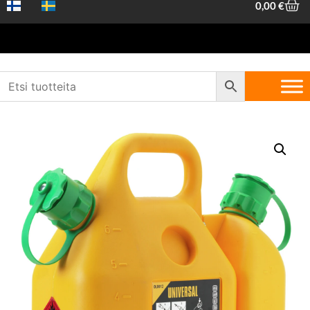
0,00
€
Etusivu
/
Piha ja metsä
/
Sahaus ja trimmaus
/
Metsurin
työkalut
/ Kombikannu 6 L + 2,5 L