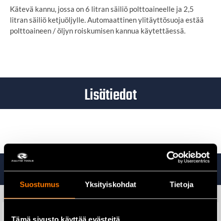
Kätevä kannu, jossa on 6 litran säiliö polttoaineelle ja 2,5
litran säiliö ketjuöljylle. Automaattinen ylitäyttösuoja estää
polttoaineen / öljyn roiskumisen kannua käytettäessä.
Lisätiedot
Tutustu myös
Suostumus
Yksityiskohdat
Tietoja
Tämä sivusto käyttää evästeitä