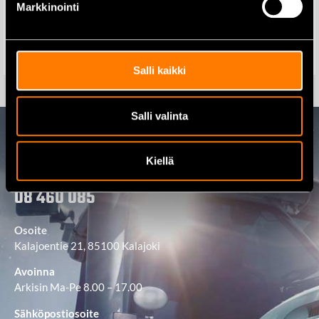
Markkinointi
52,00
€
36,00
€
Lisää ostoskoriin
Lisää ostoskoriin
Salli kaikki
Salli valinta
Ota yhteyttä
Kiellä
08 460 085
Osoite
Kalajoentie 21, 85100 Kalajoki
Avoinna
Arkisin Ma-Pe 8.00 – 17.00
Sähköpostiosoite