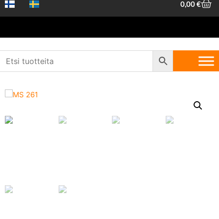
0,00
€
Etusivu
/
Piha ja metsä
/
Sahaus ja trimmaus
/
Moottorisahat
/ Stihl
MS 261 C-M 14″ – Ammattikäyttöön tarkoitettu moottorisaha