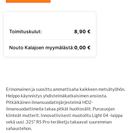
Toimituskulut:
8,90
€
Nouto Kalajoen myymälästä:
0,00
€
SYÖTÄ TOIMITUSOSOITE
Erinomainen ja suosittu ammattisaha kaikkeen metsätyöhön.
Helppo käynnistys yhdistelmäkatkaisimen ansiosta.
Pitkäikäinen ilmansuodatinjärjestelmä HD2-
ilmansuodattimella takaa pitkät huoltovälit. Purusuojan
kiinteät mutterit. Innovatiivisesti muotoiltu Light 04 -laippa
sekä uusi .325″ RS Pro-teräketju takaavat suuremman
sahaustehon.