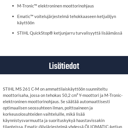
M-Tronic™ elektroninen moottorinohjaus
Ematic™ voitelujärjestelmä tehokkaaseen ketjuöljyn
käyttöön
STIHL QuickStop® ketjunjarru turvalisyyttä lisäämässä
Lisätiedot
STIHL MS 261 C-M on ammattilaiskäyttöön suunniteltu
moottorisaha, jossa on tehokas 50,2 cm³ Y-moottori ja M-Tronic-
elektroninen moottorinohjaus. Se säätää automaattisesti
optimaalisen seossuhteen ilman, polttoaineen ja
korkeusolosuhteiden vaihteluille, mikä lisää
käynnistysvarmuutta ja suorituskykyä haastavissakin
tilanteissa. Ematic-öljyjärjestelmä yhdessä ÖLIO­MATIC‐ketjun