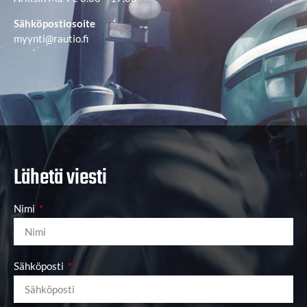
Sähköpostiosoite
myynti@rautio.fi
Lähetä viesti
Nimi
Sähköposti