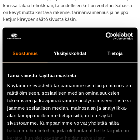
kanssa takaa tehokkaan, taloudellisen ketjun voitelun. Sahassa
on kevyt mutta kestävä rakenne, tärinänvaimennus ja helppo
ketjun kireyden säätö sivusta käsin.
Tekniset tiedot
Tilavuus: 50,2 cm³
Teho: 3,0 kW
Suostumus
Yksityiskohdat
Tietoja
Paino ilman laippaa ja ketjua: noin 4,9 kg
Tämä sivusto käyttää evästeitä
Polttoainesäiliön tilavuus: 500 ml
Käytämme evästeitä tarjoamamme sisällön ja mainosten
Ketjuöljysäiliön tilavuus: 270 ml
räätälöimiseen, sosiaalisen median ominaisuuksien
Suositeltu laippapituus: 40-50 cm (16-20″)
tukemiseen ja kävijämäärämme analysoimiseen. Lisäksi
jaamme sosiaalisen median, mainosalan ja analytiikka-
Keskeiset ominaisuudet
alan kumppaneillemme tietoja siitä, miten käytät
M-Tronic™ elektroninen moottorinohjaus
sivustoamme. Kumppanimme voivat yhdistää näitä
tietoja muihin tietoihin, joita olet antanut heille tai joita on
Ematic™ voitelujärjestelmä tehokkaaseen ketjuöljyn
kerätty, kun olet käyttänyt heidän palvelujaan.
käyttöön