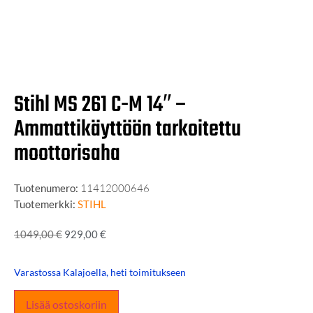
Stihl MS 261 C-M 14″ –
Ammattikäyttöön tarkoitettu
moottorisaha
Tuotenumero:
11412000646
Tuotemerkki:
STIHL
1049,00
€
929,00
€
Varastossa Kalajoella, heti toimitukseen
Lisää ostoskoriin