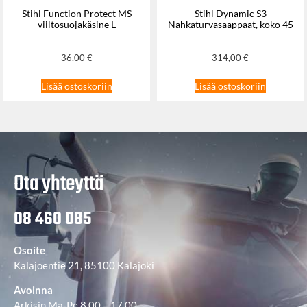
Stihl Function Protect MS
Stihl Dynamic S3
viiltosuojakäsine L
Nahkaturvasaappaat, koko 45
36,00
€
314,00
€
Lisää ostoskoriin
Lisää ostoskoriin
Ota yhteyttä
08 460 085
Osoite
Kalajoentie 21, 85100 Kalajoki
Avoinna
Arkisin Ma-Pe 8.00 – 17.00