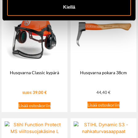
Kiellä
Husqvarna Classic kypärä
Husqvarna pokara 38cm
39,00
€
44,40
€
55,00
€
Lisää ostoskoriin
Lisää ostoskoriin