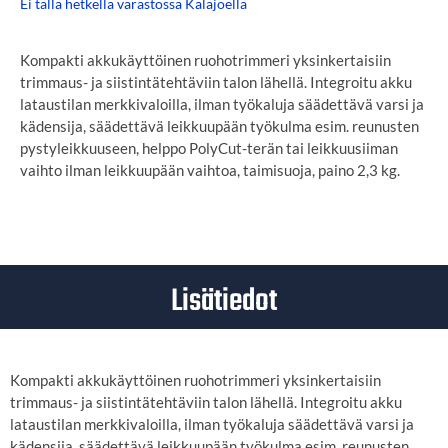
Ei tällä hetkellä varastossa Kalajoella
Kompakti akkukäyttöinen ruohotrimmeri yksinkertaisiin
trimmaus- ja siistintätehtäviin talon lähellä. Integroitu akku
lataustilan merkkivaloilla, ilman työkaluja säädettävä varsi ja
kädensija, säädettävä leikkuupään työkulma esim. reunusten
pystyleikkuuseen, helppo PolyCut-terän tai leikkuusiiman
vaihto ilman leikkuupään vaihtoa, taimisuoja, paino 2,3 kg.
Lisätiedot
Kompakti akkukäyttöinen ruohotrimmeri yksinkertaisiin
trimmaus- ja siistintätehtäviin talon lähellä. Integroitu akku
lataustilan merkkivaloilla, ilman työkaluja säädettävä varsi ja
kädensija, säädettävä leikkuupään työkulma esim. reunusten