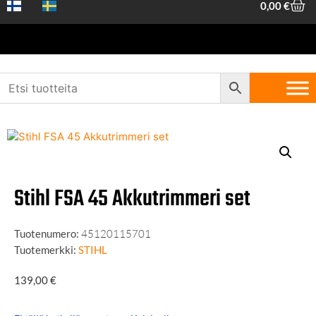
0,00
€
Etusivu
/
Piha ja metsä
/
Sahaus ja trimmaus
/
Ruohotrimmerit
/ Stihl
FSA 45 Akkutrimmeri set
Stihl FSA 45 Akkutrimmeri set
Tuotenumero:
45120115701
Tuotemerkki:
STIHL
139,00
€