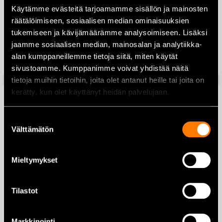
Käytämme evästeitä tarjoamamme sisällön ja mainosten
Husqvarna kombikannu 5+2,5L
räätälöimiseen, sosiaalisen median ominaisuuksien
tukemiseen ja kävijämäärämme analysoimiseen. Lisäksi
66,00
€
jaamme sosiaalisen median, mainosalan ja analytiikka-
alan kumppaneillemme tietoja siitä, miten käytät
Lisää ostoskoriin
sivustoamme. Kumppanimme voivat yhdistää näitä
tietoja muihin tietoihin, joita olet antanut heille tai joita on
kerätty, kun olet käyttänyt heidän palvelujaan.
Suostumuksen
Välttämätön
valinta
Mieltymykset
Tilastot
Husqvarna Functional
Husqvarna pinotavarasakset
avohaalari S
Markkinointi