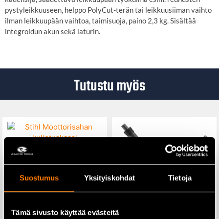
pystyleikkuuseen, helppo PolyCut-terän tai leikkuusiiman vaihto
ilman leikkuupään vaihtoa, taimisuoja, paino 2,3 kg. Sisältää
integroidun akun sekä laturin.
Tutustu myös
Stihl Moottorisahan
kuljetuskassi
Suostumus
Yksityiskohdat
Tietoja
45,50
€
Lisää ostoskoriin
Tämä sivusto käyttää evästeitä