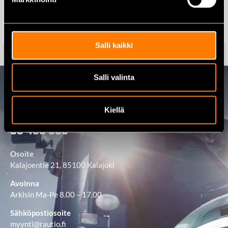
189,00
€
49,40
€
Lisää ostoskoriin
Lisää ostoskoriin
Salli kaikki
Salli valinta
Ota yhteyttä
Kiellä
08 460 085
Osoite
Kalajoentie 21, 85100 Kalajoki
Avoinna
Arkisin Ma-Pe 8.00 – 17.00
Sähköpostiosoite
myynti@rautio.fi