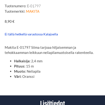
Tuotenumero:
E-01797
Tuotemerkki:
MAKITA
8,90
€
Ei tällä hetkellä varastossa Kalajoella
Makita E-01797 Siima tarjoaa hiljaisemman ja
tehokkaamman leikkuun neliapilamuotoisella rakenteella.
Halkaisija:
2,4 mm
Pituus:
15 m
Muoto:
Neliapila
Väri:
Oranssi
Lisätiedot