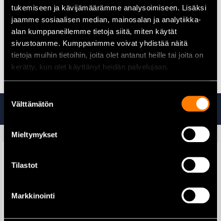
Makita
E-01797 Siima soveltuu erityisesti trimmaukseen, jossa
tukemiseen ja kävijämäärämme analysoimiseen. Lisäksi
vaaditaan hiljaista ja tehokasta leikkuuta. Se on erinomainen
jaamme sosiaalisen median, mainosalan ja analytiikka-
valinta nurmikon reunojen siistimiseen sekä vaikeasti
alan kumppaneillemme tietoja siitä, miten käytät
saavutettavien alueiden viimeistelyyn.
sivustoamme. Kumppanimme voivat yhdistää näitä
tietoja muihin tietoihin, joita olet antanut heille tai joita on
Kaikki Trimmeritarvikkeet löydät täältä
kerätty, kun olet käyttänyt heidän palvelujaan.
Suostumuksen
Tutustu myös
Välttämätön
valinta
Mieltymykset
Tilastot
Stihl Advance X-Treem valjaat
Markkinointi
199,00
€