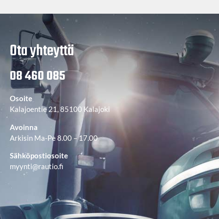
Ota yhteyttä
08 460 085
Osoite
Kalajoentie 21, 85100 Kalajoki
Avoinna
Arkisin Ma-Pe 8.00 – 17.00
Sähköpostiosoite
myynti@rautio.fi