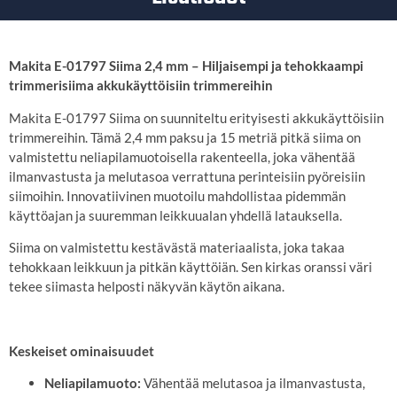
Makita E-01797 Siima 2,4 mm – Hiljaisempi ja tehokkaampi
trimmerisiima akkukäyttöisiin trimmereihin
Makita E-01797 Siima on suunniteltu erityisesti akkukäyttöisiin
trimmereihin. Tämä 2,4 mm paksu ja 15 metriä pitkä siima on
valmistettu neliapilamuotoisella rakenteella, joka vähentää
ilmanvastusta ja melutasoa verrattuna perinteisiin pyöreisiin
siimoihin. Innovatiivinen muotoilu mahdollistaa pidemmän
käyttöajan ja suuremman leikkuualan yhdellä latauksella.
Siima on valmistettu kestävästä materiaalista, joka takaa
tehokkaan leikkuun ja pitkän käyttöiän. Sen kirkas oranssi väri
tekee siimasta helposti näkyvän käytön aikana.
Keskeiset ominaisuudet
Neliapilamuoto:
Vähentää melutasoa ja ilmanvastusta,