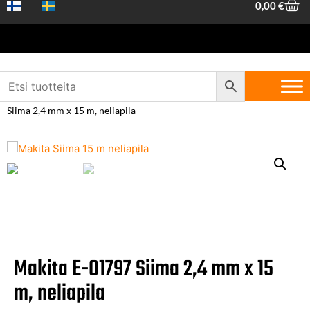
0,00
€
Etusivu
/
Piha ja metsä
/
Sahaus ja
trimmaus
/
Ruohotrimmerit
/
Trimmeritarvikkeet
/ Makita E-01797
Siima 2,4 mm x 15 m, neliapila
Makita E-01797 Siima 2,4 mm x 15
m, neliapila