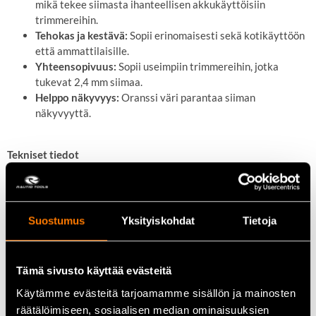
mikä tekee siimasta ihanteellisen akkukäyttöisiin
trimmereihin.
Tehokas ja kestävä:
Sopii erinomaisesti sekä kotikäyttöön
että ammattilaisille.
Yhteensopivuus:
Sopii useimpiin trimmereihin, jotka
tukevat 2,4 mm siimaa.
Helppo näkyvyys:
Oranssi väri parantaa siiman
näkyvyyttä.
Tekniset tiedot
Halkaisija:
2,4 mm
Pituus:
15 m
Muoto:
Neliapila
Suostumus
Yksityiskohdat
Tietoja
Väri:
Oranssi
Tuotenumero:
E-01797
EAN:
0088381555517
Tämä sivusto käyttää evästeitä
Käytämme evästeitä tarjoamamme sisällön ja mainosten
Käyttökohteet
räätälöimiseen, sosiaalisen median ominaisuuksien