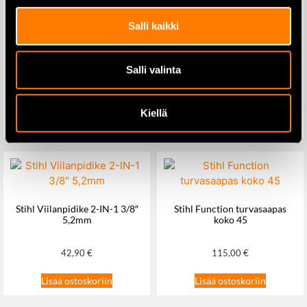
Lisää ostoskoriin
Salli kaikki
Husvarna metsurin mitta 15m
laukaisukoukulla
Salli valinta
86,00
€
Kiellä
Lisää ostoskoriin
Stihl Viilanpidike 2-IN-1 3/8″
Stihl Function turvasaapas
5,2mm
koko 45
42,90
€
115,00
€
Lisää ostoskoriin
Lisää ostoskoriin