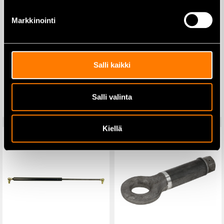
Markkinointi
Kaasujousi 422×200 N takalasi
Kaasujousi 500×1000 N –
Zetor Ursus – KS0128V
KS0006
Salli kaikki
18,50
€
23,00
€
Salli valinta
Lisää ostoskoriin
Lisää ostoskoriin
Kiellä