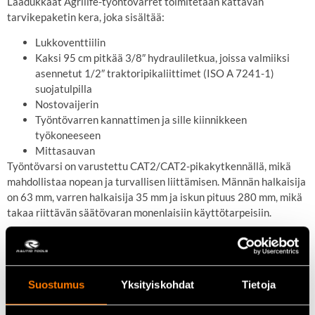
Laadukkaat Agrilife-työntövarret toimitetaan kattavan
tarvikepaketin kera, joka sisältää:
Lukkoventtiilin
Kaksi 95 cm pitkää 3/8″ hydrauliletkua, joissa valmiiksi
asennetut 1/2″ traktoripikaliittimet (ISO A 7241-1)
suojatulpilla
Nostovaijerin
Työntövarren kannattimen ja sille kiinnikkeen
työkoneeseen
Mittasauvan
Työntövarsi on varustettu CAT2/CAT2-pikakytkennällä, mikä
mahdollistaa nopean ja turvallisen liittämisen. Männän halkaisija
on 63 mm, varren halkaisija 35 mm ja iskun pituus 280 mm, mikä
takaa riittävän säätövaran monenlaisiin käyttötarpeisiin.
Tekniset tiedot:
Suostumus
Yksityiskohdat
Tietoja
Mäntä:
Ø 63 mm
Varsi:
Ø 35 mm