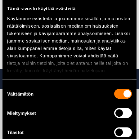
Isku:
280 mm
Tämä sivusto käyttää evästeitä
Pikakytkentä:
CAT2/CAT2
Pakkauksen mitat:
Käytämme evästeitä tarjoamamme sisällön ja mainosten
Pituus: 83 cm
räätälöimiseen, sosiaalisen median ominaisuuksien
Leveys: 18 cm
tukemiseen ja kävijämäärämme analysoimiseen. Lisäksi
Korkeus: 21 cm
jaamme sosiaalisen median, mainosalan ja analytiikka-
Bruttopaino:
18,44 kg
alan kumppaneillemme tietoja siitä, miten käytät
EAN:
1633030655002
sivustoamme. Kumppanimme voivat yhdistää näitä
tietoja muihin tietoihin, joita olet antanut heille tai joita on
kerätty, kun olet käyttänyt heidän palvelujaan.
Tutustu myös
Suostumuksen
Välttämätön
valinta
Mieltymykset
Tilastot