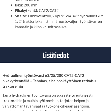
Isku:
280 mm
Pikakytkentä:
CAT2/CAT2
Sisältö:
Lukkoventtiili, 2 kpl 95 cm 3/8″ hydrauliletkut
1/2″ traktoripikaliittimillä, nostovaijeri, työntövarren
kannatin ja kiinnike, mittasauva
Lisätiedot
Hydraulinen työntövarsi 63/35/280 CAT2-CAT2
pikakytkennällä – Tehokas ja helppokäyttöinen ratkaisu
traktoreihin
Tämä hydraulinen työntövarsi on suunniteltu erityisesti
traktoreihin ja muihin työkoneisiin, tarjoten helpon ja
vaivattoman tavan säätää työkone oikeaan asentoon.