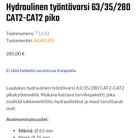
Hydraulinen työntövarsi 63/35/280
CAT2-CAT2 pika
Tuotenumero:
T1633
Tuotemerkki:
AGRILIFE
285,00
€
Ei tällä hetkellä varastossa Kalajoella
Laadukas hydraulinen työntövarsi 63/35/280 CAT2-CAT2
pikakytkennällä. Mukana kattava tarvikepaketti, joka
sisältää lukkoventtiilin, hydrauliletkut ja muut tarvittavat
osat.
Avainominaisuudet:
Mäntä:
Ø 63 mm
Varsi:
Ø 35 mm