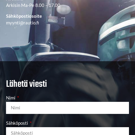
Arkisin Ma-Pe 8.00 – 17.00
Sähköpostiosoite
myynti@rautio.fi
Lähetä viesti
Nimi
Sähköposti