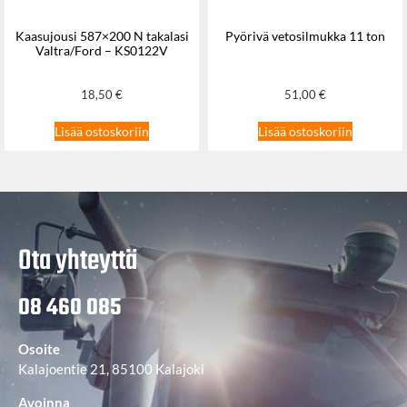
Kaasujousi 587×200 N takalasi
Pyörivä vetosilmukka 11 ton
Valtra/Ford – KS0122V
18,50
€
51,00
€
Lisää ostoskoriin
Lisää ostoskoriin
Ota yhteyttä
08 460 085
Osoite
Kalajoentie 21, 85100 Kalajoki
Avoinna