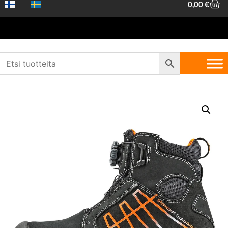
0,00
€
Etusivu
/
Työvaatteet ja -suojaimet
/
Turvakengät
/
Kesä työ- ja
turvakengät
/ Sievi Mguard Roller High XL+S3 koko 43