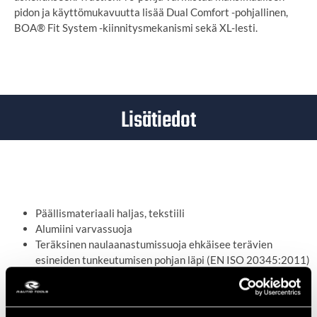
pidon ja käyttömukavuutta lisää Dual Comfort -pohjallinen,
BOA® Fit System -kiinnitysmekanismi sekä XL-lesti.
Lisätiedot
Ominaisuudet:
Päällismateriaali haljas, tekstiili
Alumiini varvassuoja
Teräksinen naulaanastumissuoja ehkäisee terävien
esineiden tunkeutumisen pohjan läpi (EN ISO 20345:2011)
Öljyn- ja useiden kemikaalien kesto
Antistaattiset
Vettä hylkivä päällismateriaali