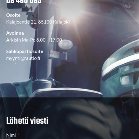
08 460 085
Osoite
Kalajoentie 21, 85100 Kalajoki
Avoinna
Arkisin Ma-Pe 8.00 – 17.00
Sähköpostiosoite
myynti@rautio.fi
Lähetä viesti
Nimi