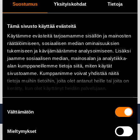
Koronjousto
Suostumus
Yksityiskohdat
Tietoja
Pohjamateriaali PU/RU ansiosta erinomainen pito- ja
kulutuksenkesto. Lämmönkesto 300 °C asti
Sievi DUAL Comfort -pohjallinen
Tämä sivusto käyttää evästeitä
Kuumankestopohja (Sievin nitriilikumista valmistettu
Käytämme evästeitä tarjoamamme sisällön ja mainosten
kitkapohja kestää kuumuutta 300°C asti)
Sievi XL-lesti on normaalia lestiä laajempi, minkä ansiosta
räätälöimiseen, sosiaalisen median ominaisuuksien
jaloilla ja varpailla on enemmän tilaa
tukemiseen ja kävijämäärämme analysoimiseen. Lisäksi
Memory Foam -nilkkasuoja tukee ja suojaa nilkkaa iskuilta
jaamme sosiaalisen median, mainosalan ja analytiikka-
Sievi FlexEnergy
alan kumppaneillemme tietoja siitä, miten käytät
ESD-hyväksytyt (IEC 61340-5-1)
sivustoamme. Kumppanimme voivat yhdistää näitä
Boa -kiristysmekanismi
tietoja muihin tietoihin, joita olet antanut heille tai joita on
3D-dry -vuori pitää jalkasi mukavasti kuivana
kerätty, kun olet käyttänyt heidän palvelujaan.
Suostumuksen
Tutustu myös
Välttämätön
valinta
Mieltymykset