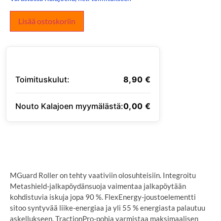
Lisää ostoskoriin
Toimituskulut:
8,90
€
Nouto Kalajoen myymälästä:
0,00
€
SYÖTÄ TOIMITUSOSOITE
MGuard Roller on tehty vaativiin olosuhteisiin. Integroitu
Metashield-jalkapöydänsuoja vaimentaa jalkapöytään
kohdistuvia iskuja jopa 90 %. FlexEnergy-joustoelementti
sitoo syntyvää liike-energiaa ja yli 55 % energiasta palautuu
askellukseen. TractionPro-pohja varmistaa maksimaalisen