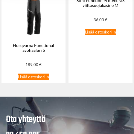
Stihl Function Protect MS
viiltosuojakäsine M
36,00
€
Lisää ostoskoriin
Husqvarna Functional
avohaalari S
189,00
€
Lisää ostoskoriin
Ota yhteyttä