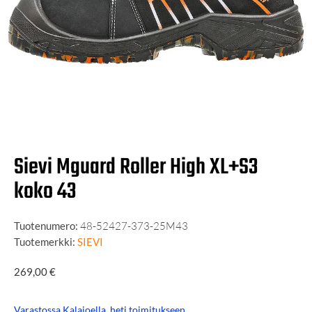
Sievi Mguard Roller High XL+S3
koko 43
Tuotenumero:
48-52427-373-25M43
Tuotemerkki:
SIEVI
269,00
€
Varastossa Kalajoella, heti toimitukseen