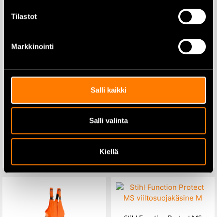
Tilastot
Markkinointi
Salli kaikki
Sievi Spike 3 koko 45
Sievi Dual Comfort Plus XL
Neutral Arch pohjallinen koko
42
Salli valinta
249,00
€
39,50
€
292,00
€
Kiellä
Lisää ostoskoriin
Lisää ostoskoriin