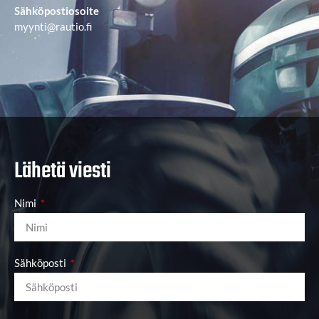
Sähköpostiosoite
myynti@rautio.fi
Lähetä viesti
Nimi
Sähköposti