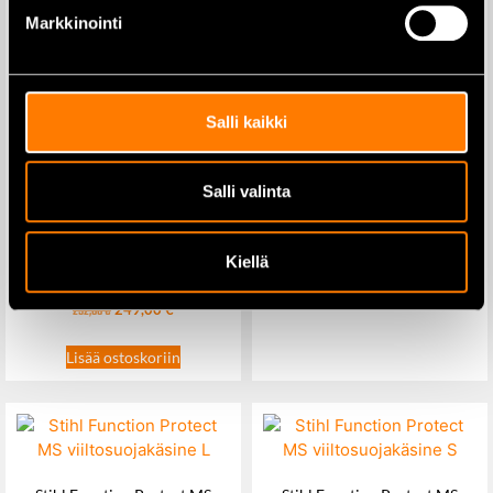
Markkinointi
Stihl Advance X-Treem takki L
Salli kaikki
399,00
€
Lisää ostoskoriin
Salli valinta
Sievi Spike 3 koko 45
Kiellä
249,00
€
292,00
€
Lisää ostoskoriin