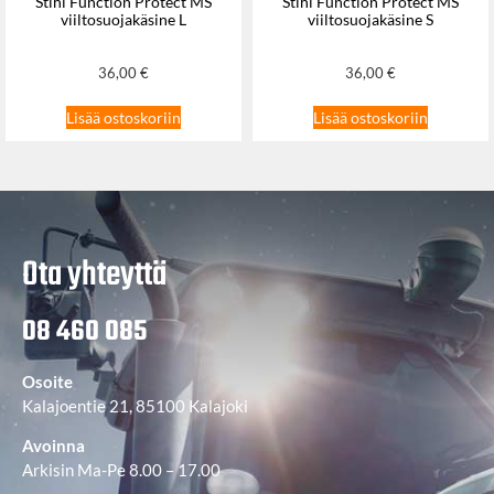
Stihl Function Protect MS
Stihl Function Protect MS
viiltosuojakäsine L
viiltosuojakäsine S
36,00
€
36,00
€
Lisää ostoskoriin
Lisää ostoskoriin
Ota yhteyttä
08 460 085
Osoite
Kalajoentie 21, 85100 Kalajoki
Avoinna
Arkisin Ma-Pe 8.00 – 17.00