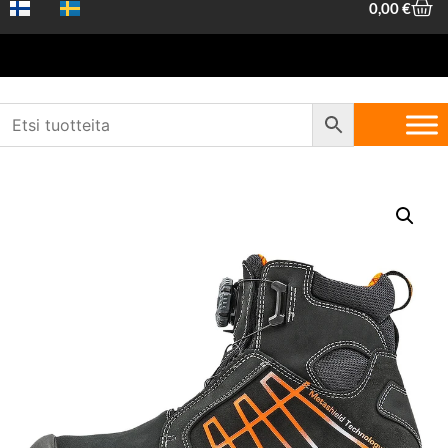
0,00
€
Etusivu
/
Työvaatteet ja -suojaimet
/
Turvakengät
/
Kesä työ- ja
turvakengät
/ Sievi Mguard Roller High XL+S3 koko 41