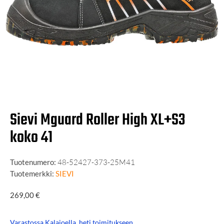
Sievi Mguard Roller High XL+S3
koko 41
Tuotenumero:
48-52427-373-25M41
Tuotemerkki:
SIEVI
269,00
€
Varastossa Kalajoella, heti toimitukseen