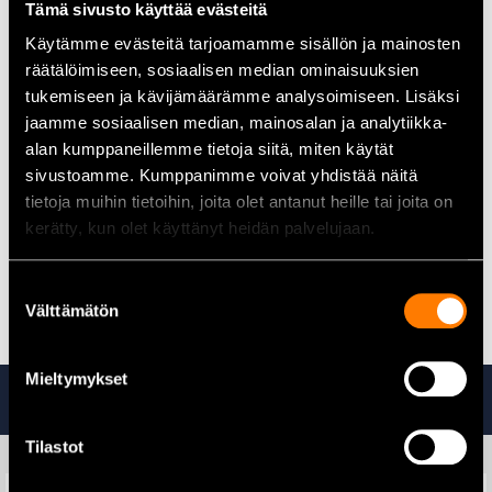
Koronjousto
Tämä sivusto käyttää evästeitä
Pohjamateriaali PU/RU ansiosta erinomainen pito- ja
Käytämme evästeitä tarjoamamme sisällön ja mainosten
kulutuksenkesto. Lämmönkesto 300 °C asti
räätälöimiseen, sosiaalisen median ominaisuuksien
Sievi DUAL Comfort -pohjallinen
tukemiseen ja kävijämäärämme analysoimiseen. Lisäksi
Kuumankestopohja (Sievin nitriilikumista valmistettu
jaamme sosiaalisen median, mainosalan ja analytiikka-
kitkapohja kestää kuumuutta 300°C asti)
alan kumppaneillemme tietoja siitä, miten käytät
Sievi XL-lesti on normaalia lestiä laajempi, minkä ansiosta
sivustoamme. Kumppanimme voivat yhdistää näitä
jaloilla ja varpailla on enemmän tilaa
Memory Foam -nilkkasuoja tukee ja suojaa nilkkaa iskuilta
tietoja muihin tietoihin, joita olet antanut heille tai joita on
Sievi FlexEnergy
kerätty, kun olet käyttänyt heidän palvelujaan.
ESD-hyväksytyt (IEC 61340-5-1)
Boa -kiristysmekanismi
Suostumuksen
3D-dry -vuori pitää jalkasi mukavasti kuivana
Välttämätön
valinta
Mieltymykset
Tutustu myös
Tilastot