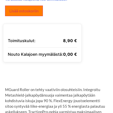
Lisää ostoskoriin
Toimituskulut:
8,90
€
Nouto Kalajoen myymälästä:
0,00
€
SYÖTÄ TOIMITUSOSOITE
MGuard Roller on tehty vaativiin olosuhteisiin. Integroitu
Metashield-jalkapöydänsuoja vaimentaa jalkapöytään
kohdistuvia iskuja jopa 90 %. FlexEnergy-joustoelementti
sitoo syntyvää liike-energiaa ja yli 55 % energiasta palautuu
askellukseen. TractionPro-pohja varmistaa maksimaalisen