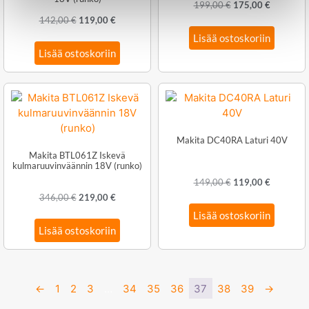
199,00
€
175,00
€
142,00
€
119,00
€
Lisää ostoskoriin
Lisää ostoskoriin
Makita DC40RA Laturi 40V
Makita BTL061Z Iskevä
kulmaruuvinväännin 18V (runko)
149,00
€
119,00
€
346,00
€
219,00
€
Lisää ostoskoriin
Lisää ostoskoriin
←
1
2
3
…
34
35
36
37
38
39
→