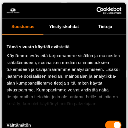
Suostumus
Yksityiskohdat
Makita DDF487Z Akkuporakone
Tietoja
18V runko
Makita DF002GD201
Akkuporakone 40V, akut
2×2,5Ah ja laturi
179,00
€
139,00
€
Tämä sivusto käyttää evästeitä
589,00
€
499,00
€
Käytämme evästeitä tarjoamamme sisällön ja mainosten
Lisää ostoskoriin
räätälöimiseen, sosiaalisen median ominaisuuksien
Lisää ostoskoriin
tukemiseen ja kävijämäärämme analysoimiseen. Lisäksi
jaamme sosiaalisen median, mainosalan ja analytiikka-
alan kumppaneillemme tietoja siitä, miten käytät
sivustoamme. Kumppanimme voivat yhdistää näitä
tietoja muihin tietoihin, joita olet antanut heille tai joita on
Makita DDF484Z Akkuporakone
Makita DCG180ZB
kerätty, kun olet käyttänyt heidän palvelujaan.
18V runko
Silikonipuristin 18V runko
209,00
€
179,00
€
309,00
€
259,00
€
Suostumuksen
Välttämätön
valinta