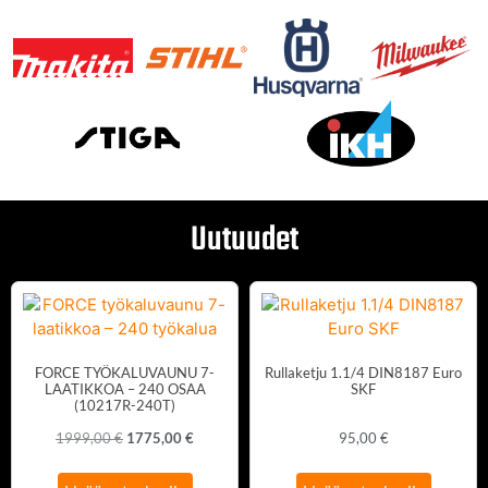
Uutuudet
FORCE TYÖKALUVAUNU 7-
Rullaketju 1.1/4 DIN8187 Euro
LAATIKKOA – 240 OSAA
SKF
(10217R-240T)
1999,00
€
1775,00
€
95,00
€