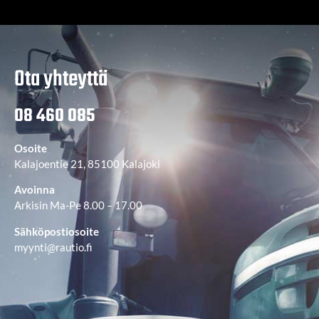
Ota yhteyttä
08 460 085
Osoite
Kalajoentie 21, 85100 Kalajoki
Avoinna
Arkisin Ma-Pe 8.00 – 17.00
Sähköpostiosoite
myynti@rautio.fi