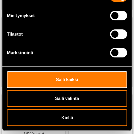
Lisää ostoskoriin
Lisää ostoskoriin
Mieltymykset
Tilastot
Makita DCG180Z Silikonipuristin
18V (runko)
Makita DBS180Z
Nauhahiomakone 18V (runko)
Markkinointi
259,00
€
215,00
€
336,00
€
299,00
€
Lisää ostoskoriin
Salli kaikki
Lisää ostoskoriin
Salli valinta
Kiellä
Makita DAS180Z
Pölynimuri-/puhallin runko
Makita DBO180Z
Epäkeskohiomakone 125mm
18V (runko)