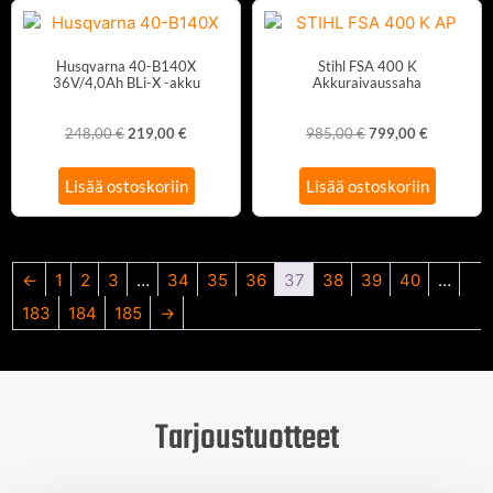
Husqvarna 40-B140X
Stihl FSA 400 K
36V/4,0Ah BLi-X -akku
Akkuraivaussaha
248,00
€
219,00
€
985,00
€
799,00
€
Lisää ostoskoriin
Lisää ostoskoriin
←
1
2
3
…
34
35
36
37
38
39
40
…
183
184
185
→
Tarjoustuotteet