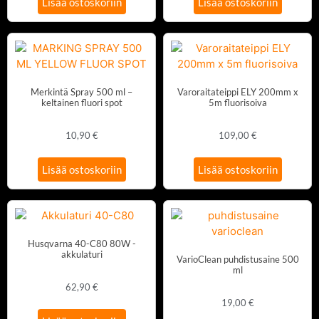
Lisää ostoskoriin
Lisää ostoskoriin
Merkintä Spray 500 ml –
Varoraitateippi ELY 200mm x
keltainen fluori spot
5m fluorisoiva
10,90
€
109,00
€
Lisää ostoskoriin
Lisää ostoskoriin
Husqvarna 40-C80 80W -
akkulaturi
VarioClean puhdistusaine 500
ml
62,90
€
19,00
€