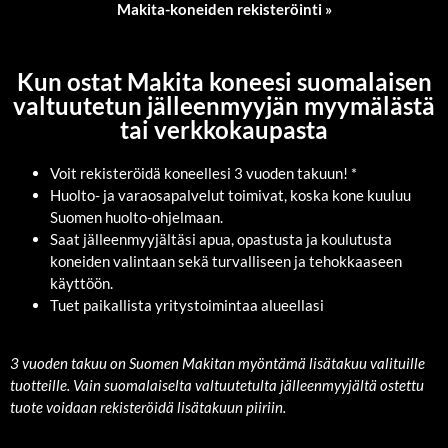
Makita-koneiden rekisteröinti »
Kun ostat Makita koneesi suomalaisen
valtuutetun jälleenmyyjän myymälästä
tai verkkokaupasta
Voit rekisteröidä koneellesi 3 vuoden takuun! *
Huolto- ja varaosapalvelut toimivat, koska kone kuuluu
Suomen huolto-ohjelmaan.
Saat jälleenmyyjältäsi apua, opastusta ja koulutusta
koneiden valintaan sekä turvalliseen ja tehokkaaseen
käyttöön.
Tuet paikallista yritystoimintaa alueellasi
3 vuoden takuu on Suomen Makitan myöntämä lisätakuu valituille
tuotteille. Vain suomalaiselta valtuutetulta jälleenmyyjältä ostettu
tuote voidaan rekisteröidä lisätakuun piiriin.