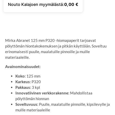
Nouto Kalajoen myymälästä:
0,00
€
SYÖTÄ TOIMITUSOSOITE
Mirka Abranet 125 mm P320 -hiomapaperit tarjoavat
pölyttömän hiontakokemuksen ja pitkän käyttöiän. Soveltuu
erinomaisesti puulle, maalatuille pinnoille ja muille
materiaaleille.
Avainominaisuudet:
Koko:
125 mm
Karkeus:
P320
Pakkaus:
3 kpl
Innovatiivinen verkkorakenne:
Mahdollistaa
pölyttömän hionnan
Soveltuvuus:
Puulle, maalatuille pinnoille, kipsilevylle ja
muille materiaaleille