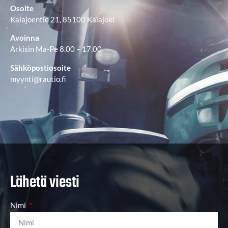
Osoite
Kalajoentie 21, 85100 Kalajoki
Avoinna
Arkisin Ma-Pe 8.00 – 17.00
Sähköpostiosoite
myynti@rautio.fi
Lähetä viesti
Nimi