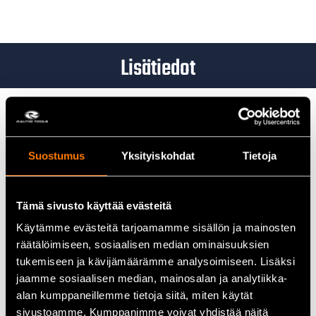
Lisätiedot
Mirka Abranet Hiomapaperit 125 mm P320 – Innovatiivinen
pölytön hionta
Suostumus
Yksityiskohdat
Tietoja
Mirka Abranet 125 mm P320 -hiomapaperit ovat tunnettuja
innovatiivisesta verkkorakenteestaan, joka mahdollistaa erittäin
tehokkaan ja pölyttömän hionnan. Tämä ainutlaatuinen rakenne
Tämä sivusto käyttää evästeitä
varmistaa, että hiomajätteet eivät tukkeudu, mikä pidentää
hiomapaperin käyttöikää ja takaa tasaisen hiontajäljen. P320-
Käytämme evästeitä tarjoamamme sisällön ja mainosten
karkeus sopii erinomaisesti kevyempään hiontaan ja
räätälöimiseen, sosiaalisen median ominaisuuksien
pintakäsittelyyn, mikä tekee siitä täydellisen valinnan monille eri
tukemiseen ja kävijämäärämme analysoimiseen. Lisäksi
materiaaleille, kuten puulle, maalatuille pinnoille ja kipsilevylle.
jaamme sosiaalisen median, mainosalan ja analytiikka-
alan kumppaneillemme tietoja siitä, miten käytät
Abranetin pölytön hionta parantaa työskentelyolosuhteita ja
sivustoamme. Kumppanimme voivat yhdistää näitä
vähentää terveyshaittoja, koska hiomapöly poistuu tehokkaasti