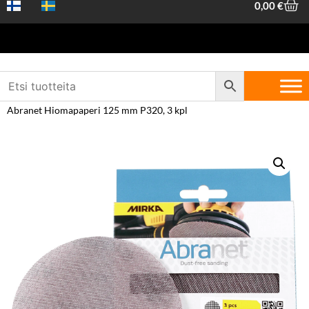
0,00
€
Etusivu
/
Koneet ja työkalut
/
Akku- ja
sähkötyökalut
/
Hiomakoneet
/
Tarvikkeet hiomakoneille
/ Mirka
Abranet Hiomapaperi 125 mm P320, 3 kpl