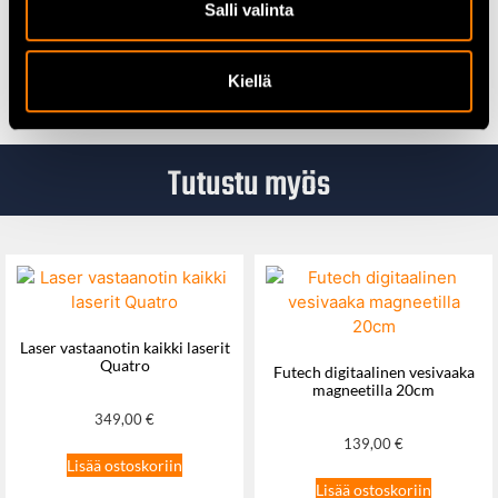
Salli valinta
halutaan laadukasta ja pölytöntä hiontajälkeä.
Kaikki hiontatuotteet täältä
Kiellä
Tutustu myös
Laser vastaanotin kaikki laserit
Quatro
Futech digitaalinen vesivaaka
magneetilla 20cm
349,00
€
139,00
€
Lisää ostoskoriin
Lisää ostoskoriin