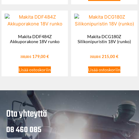
Makita DDF484Z
Makita DCG180Z
Akkuporakone 18V runko
Silikonipuristin 18V (runko)
179,00
€
215,00
€
209,00
€
259,00
€
Lisää ostoskoriin
Lisää ostoskoriin
Ota yhteyttä
08 460 085