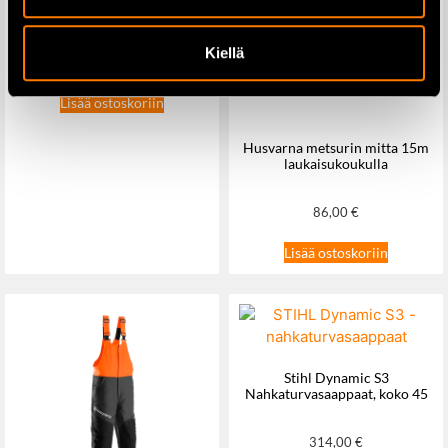
Kiellä
199,00
€
Lisää ostoskoriin
Husvarna metsurin mitta 15m
laukaisukoukulla
86,00
€
Lisää ostoskoriin
Stihl Dynamic S3
Nahkaturvasaappaat, koko 45
314,00
€