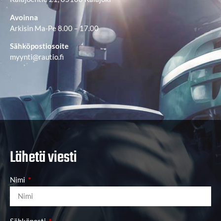
Avoinna
Arkisin Ma-Pe 8.00 – 17.00
Sähköpostiosoite
myynti@rautio.fi
Lähetä viesti
Nimi
Sähköposti