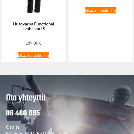
Lisää ostoskoriin
Husqvarna Functional
avohaalari S
189,00
€
Lisää ostoskoriin
Ota yhteyttä
08 460 085
Osoite
Kalajoentie 21, 85100 Kalajoki