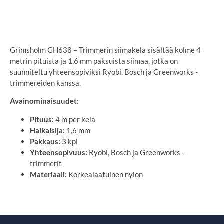
SYÖTÄ TOIMITUSOSOITE
Grimsholm GH638 – Trimmerin siimakela sisältää kolme 4
metrin pituista ja 1,6 mm paksuista siimaa, jotka on
suunniteltu yhteensopiviksi Ryobi, Bosch ja Greenworks -
trimmereiden kanssa.
Avainominaisuudet:
Pituus:
4 m per kela
Halkaisija:
1,6 mm
Pakkaus:
3 kpl
Yhteensopivuus:
Ryobi, Bosch ja Greenworks -
trimmerit
Materiaali:
Korkealaatuinen nylon