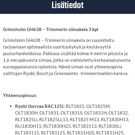
Lisätiedot
Grimsholm GH638 – Trimmerin siimakela 3 kpl
Grimsholm GH638 – Trimmerin siimakela on suunniteltu
tarjoamaan optimaalista suorituskykyä ja kestävyyttä
puutarhanhoidossa. Pakkaus sisältää kolme 4 metrin pituista ja
1,6 mm paksuista siimaa, jotka on valmistettu korkealaatuisesta
eurooppalaisesta nylonista. Nämä siimat ovat yhteensopivia
valittujen Ryobi, Bosch ja Greenworks -trimmerimallien kanssa.
Yhteensopivuus
Ryobi (korvaa RAC125):
RLT1825, OLT1825M,
OLT1830H, OLT1831, OLT1831S, OLT1831H, OLT1832,
RLT1825Li, RLT1825LL13, RLT1825 M13, RLT1830H13,
RLI1830H15, RLT1830H25, RLT183113, RLT1830Li,
RLT183115, RLT183125, RLT1831H20, RLT1831H25,