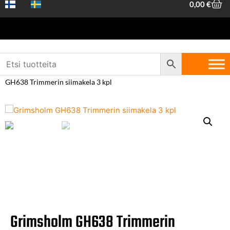
0,00
€
Etusivu
/
Piha ja metsä
/
Sahaus ja
trimmaus
/
Ruohotrimmerit
/
Trimmeritarvikkeet
/ Grimsholm
GH638 Trimmerin siimakela 3 kpl
Grimsholm GH638 Trimmerin